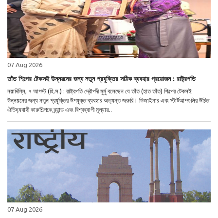
07 Aug 2026
তাঁত শিল্পের টেকসই উন্নয়নের জন্য নতুন প্রযুক্তির সঠিক ব্যবহার প্রয়োজন : রাষ্ট্রপতি
নয়াদিল্লি, ৭ আগস্ট (হি.স.) : রাষ্ট্রপতি দ্রৌপদী মুর্মু বলেছেন যে তাঁত (হাত তাঁত) শিল্পের টেকসই
উন্নয়নের জন্য নতুন প্রযুক্তির উপযুক্ত ব্যবহার অত্যন্ত জরুরি। ডিজাইনার এবং স্টার্টআপগুলির উচিত
ঐতিহ্যবাহী কারুশিল্পকে ব্র্যান্ড এবং বিশ্বব্যাপী মূল্যায়..
07 Aug 2026