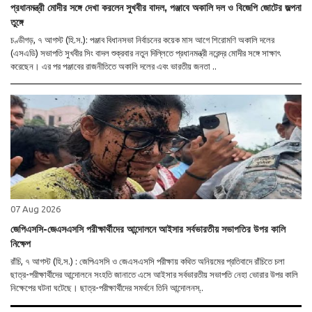
প্রধানমন্ত্রী মোদীর সঙ্গে দেখা করলেন সুখবীর বাদল, পঞ্জাবে অকালি দল ও বিজেপি জোটের জল্পনা
তুঙ্গে
চণ্ডীগড়, ৭ আগস্ট (হি.স.): পঞ্জাব বিধানসভা নির্বাচনের কয়েক মাস আগে শিরোমণি অকালি দলের
(এসএডি) সভাপতি সুখবীর সিং বাদল শুক্রবার নতুন দিল্লিতে প্রধানমন্ত্রী নরেন্দ্র মোদীর সঙ্গে সাক্ষাৎ
করেছেন। এর পর পঞ্জাবের রাজনীতিতে অকালি দলের এবং ভারতীয় জনতা ..
07 Aug 2026
জেপিএসসি-জেএসএসসি পরীক্ষার্থীদের আন্দোলনে আইসার সর্বভারতীয় সভাপতির উপর কালি
নিক্ষেপ
রাঁচি, ৭ আগস্ট (হি.স.) : জেপিএসসি ও জেএসএসসি পরীক্ষায় কথিত অনিয়মের প্রতিবাদে রাঁচিতে চলা
ছাত্র-পরীক্ষার্থীদের আন্দোলনে সংহতি জানাতে এসে আইসার সর্বভারতীয় সভাপতি নেহা ভোরার উপর কালি
নিক্ষেপের ঘটনা ঘটেছে। ছাত্র-পরীক্ষার্থীদের সমর্থনে তিনি আন্দোলনস্..