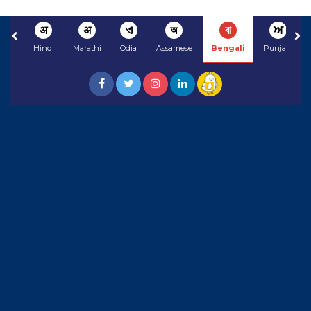
अ
अ
ଏ
অ
বা
ਅ
Hindi
Marathi
Odia
Assamese
Bengali
Punjabi