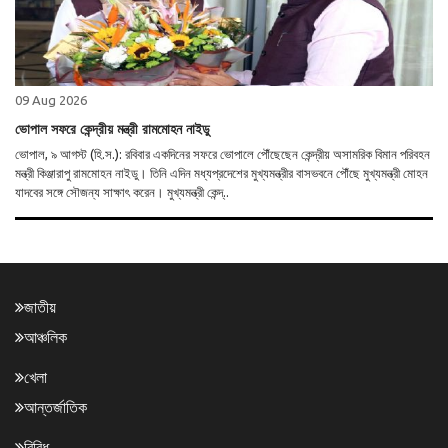
09 Aug 2026
ভোপাল সফরে কেন্দ্রীয় মন্ত্রী রামমোহন নাইডু
ভোপাল, ৯ আগস্ট (হি.স.): রবিবার একদিনের সফরে ভোপালে পৌঁছেছেন কেন্দ্রীয় অসামরিক বিমান পরিবহন
মন্ত্রী কিঞ্জারাপু রামমোহন নাইডু। তিনি এদিন মধ্যপ্রদেশের মুখ্যমন্ত্রীর বাসভবনে পৌঁছে মুখ্যমন্ত্রী মোহন
যাদবের সঙ্গে সৌজন্য সাক্ষাৎ করেন। মুখ্যমন্ত্রী কেন্দ্..
জাতীয়
আঞ্চলিক
খেলা
আন্তর্জাতিক
বিবিধ