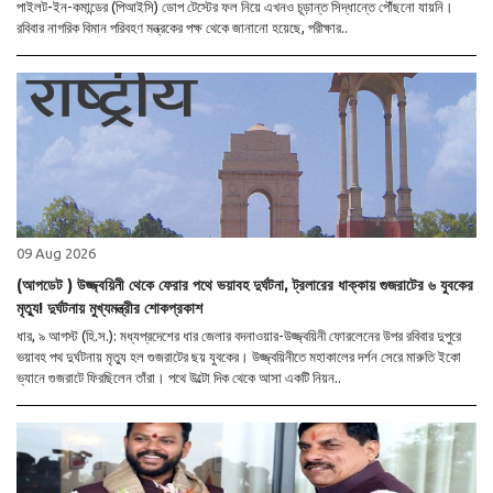
পাইলট-ইন-কমান্ডের (পিআইসি) ডোপ টেস্টের ফল নিয়ে এখনও চূড়ান্ত সিদ্ধান্তে পৌঁছনো যায়নি।
রবিবার নাগরিক বিমান পরিবহণ মন্ত্রকের পক্ষ থেকে জানানো হয়েছে, পরীক্ষার..
09 Aug 2026
(আপডেট ) উজ্জ্বয়িনী থেকে ফেরার পথে ভয়াবহ দুর্ঘটনা, ট্রলারের ধাক্কায় গুজরাটের ৬ যুবকের
মৃত্যু! দুর্ঘটনায় মুখ্যমন্ত্রীর শোকপ্রকাশ
ধার, ৯ আগস্ট (হি.স.): মধ্যপ্রদেশের ধার জেলার বদনাওয়ার-উজ্জ্বয়িনী ফোরলেনের উপর রবিবার দুপুরে
ভয়াবহ পথ দুর্ঘটনায় মৃত্যু হল গুজরাটের ছয় যুবকের। উজ্জ্বয়িনীতে মহাকালের দর্শন সেরে মারুতি ইকো
ভ্যানে গুজরাটে ফিরছিলেন তাঁরা। পথে উল্টো দিক থেকে আসা একটি নিয়ন..