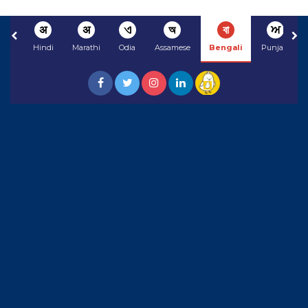
अ
अ
ଏ
অ
বা
ਅ
Hindi
Marathi
Odia
Assamese
Bengali
Punjabi