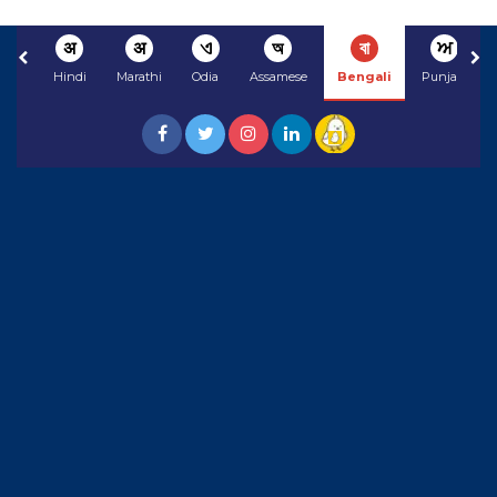
अ
अ
ଏ
অ
বা
ਅ
Hindi
Marathi
Odia
Assamese
Bengali
Punjabi