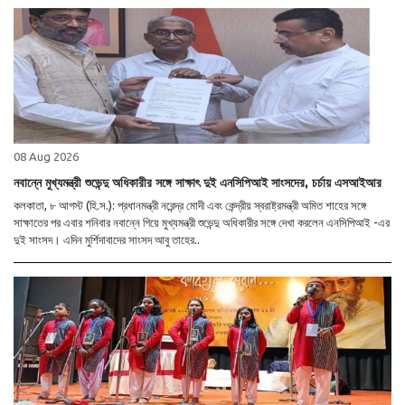
08 Aug 2026
নবান্নে মুখ্যমন্ত্রী শুভেন্দু অধিকারীর সঙ্গে সাক্ষাৎ দুই এনসিপিআই সাংসদের, চর্চায় এসআইআর
কলকাতা, ৮ আগস্ট (হি.স.): প্রধানমন্ত্রী নরেন্দ্র মোদী এবং কেন্দ্রীয় স্বরাষ্ট্রমন্ত্রী অমিত শাহের সঙ্গে
সাক্ষাতের পর এবার শনিবার নবান্নে গিয়ে মুখ্যমন্ত্রী শুভেন্দু অধিকারীর সঙ্গে দেখা করলেন এনসিপিআই -এর
দুই সাংসদ। এদিন মুর্শিদাবাদের সাংসদ আবু তাহের..