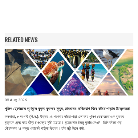
RELATED NEWS
08 Aug 2026
পুলিশ হেফাজতে তৃণমূলে যুক্ত যুবকের মৃত্যু, মারধরের অভিযোগ ঘিরে কাঁচরাপাড়ায় উত্তেজনা
কলকাতা, ৮ আগস্ট (হি.স.): উত্তর ২৪ পরগনার কাঁচরাপাড়া এলাকায় পুলিশ হেফাজতে এক যুবকের
মৃত্যুকে কেন্দ্র করে তীব্র চাঞ্চল্যের সৃষ্টি হয়েছে। মৃতের নাম বিরজু কুমার কেওট। তিনি কাঁচরাপাড়া
পৌরসভার ২৪ নম্বর ওয়ার্ডের বাসিন্দা ছিলেন। তাঁর স্ত্রী জিনে শর্মা..