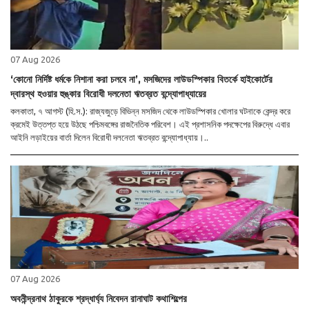
07 Aug 2026
‘কোনো নির্দিষ্ট ধর্মকে নিশানা করা চলবে না’, মসজিদের লাউডস্পিকার বিতর্কে হাইকোর্টের
দ্বারস্থ হওয়ার হুঙ্কার বিরোধী দলনেতা ঋতব্রত বন্দ্যোপাধ্যায়ের
কলকাতা, ৭ আগস্ট (হি.স.): রাজ্যজুড়ে বিভিন্ন মসজিদ থেকে লাউডস্পিকার খোলার ঘটনাকে কেন্দ্র করে
ক্রমেই উত্তপ্ত হয়ে উঠছে পশ্চিমবঙ্গের রাজনৈতিক পরিবেশ। এই প্রশাসনিক পদক্ষেপের বিরুদ্ধে এবার
আইনি লড়াইয়ের বার্তা দিলেন বিরোধী দলনেতা ঋতব্রত বন্দ্যোপাধ্যায়।..
07 Aug 2026
অবনীন্দ্রনাথ ঠাকুরকে শ্রদ্ধার্ঘ্য নিবেদন রানাঘাট কথাশিল্পের