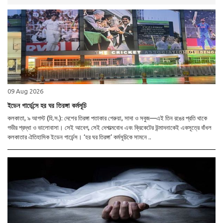
09 Aug 2026
ইডেন গার্ডেন্সে হর ঘর তিরঙ্গা কর্মসূচি
কলকাতা, ৯ আগস্ট (হি.স.): দেশের তিরঙ্গা পতাকার গেরুয়া, সাদা ও সবুজ—এই তিন রঙের প্রতি থাকে
গভীর শ্রদ্ধা ও ভালোবাসা। সেই আবেগ, সেই দেশাত্মবোধ এবং ক্রিকেটের উন্মাদনাকেই একসূত্রে বাঁধল
কলকাতার ঐতিহাসিক ইডেন গার্ডেন্স। ‘হর ঘর তিরঙ্গা’ কর্মসূচিকে সামনে ..