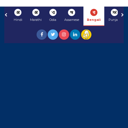
अ
अ
ଏ
অ
বা
ਅ
Hindi
Marathi
Odia
Assamese
Bengali
Punjabi