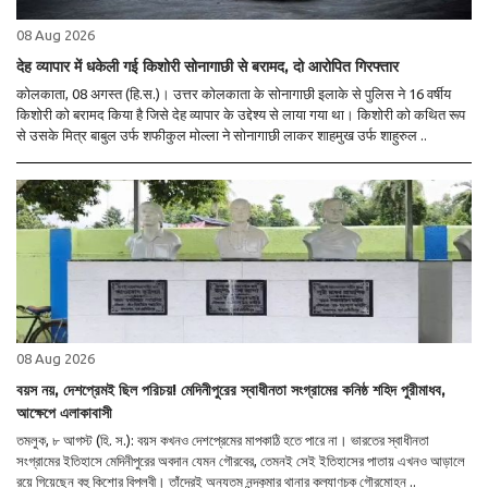
08 Aug 2026
देह व्यापार में धकेली गई किशोरी सोनागाछी से बरामद, दो आरोपित गिरफ्तार
कोलकाता, 08 अगस्त (हि.स.)। उत्तर कोलकाता के सोनागाछी इलाके से पुलिस ने 16 वर्षीय
किशोरी को बरामद किया है जिसे देह व्यापार के उद्देश्य से लाया गया था। किशोरी को कथित रूप
से उसके मित्र बाबुल उर्फ शफीकुल मोल्ला ने सोनागाछी लाकर शाहमुख उर्फ शाहुरुल ..
08 Aug 2026
বয়স নয়, দেশপ্রেমই ছিল পরিচয়! মেদিনীপুরের স্বাধীনতা সংগ্রামের কনিষ্ঠ শহিদ পুরীমাধব,
আক্ষেপে এলাকাবাসী
তমলুক, ৮ আগস্ট (হি. স.): বয়স কখনও দেশপ্রেমের মাপকাঠি হতে পারে না। ভারতের স্বাধীনতা
সংগ্রামের ইতিহাসে মেদিনীপুরের অবদান যেমন গৌরবের, তেমনই সেই ইতিহাসের পাতায় এখনও আড়ালে
রয়ে গিয়েছেন বহু কিশোর বিপ্লবী। তাঁদেরই অন্যতম নন্দকুমার থানার কল্যাণচক গৌরমোহন ..