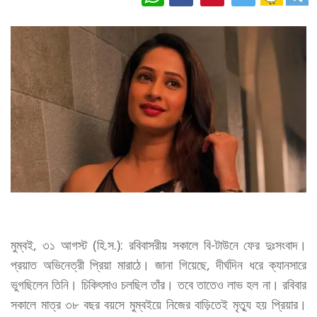
মুম্বই, ৩১ আগস্ট (হি.স.): রবিবাসরীয় সকালে বি-টাউনে ফের দুঃসংবাদ।
প্রয়াত অভিনেত্রী প্রিয়া মারাঠে। জানা গিয়েছে, দীর্ঘদিন ধরে ক্যানসারে
ভুগছিলেন তিনি। চিকিৎসাও চলছিল তাঁর। তবে তাতেও লাভ হল না। রবিবার
সকালে মাত্র ৩৮ বছর বয়সে মুম্বইয়ে নিজের বাড়িতেই মৃত্যু হয় প্রিয়ার।