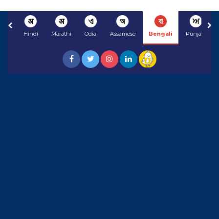
अ
अ
ଏ
অ
বা
ਅ
Hindi
Marathi
Odia
Assamese
Bengali
Punjabi