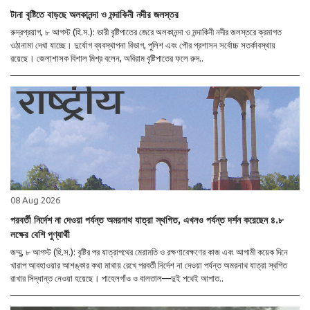
টানা বৃষ্টিতে বাড়ছে অলকানন্দা ও মন্দাকিনী নদীর জলস্তর
রুদ্রপ্রয়াগ, ৮ আগস্ট (হি.স.): ভারী বৃষ্টিপাতের জেরে অলকানন্দা ও মন্দাকিনী নদীর জলস্তরে ক্রমাগত
ওঠানামা দেখা যাচ্ছে। দুর্যোগ ব্যবস্থাপনা বিভাগ, পুলিশ এবং পৌর প্রশাসন সর্বোচ্চ সতর্কাবস্থায়
রয়েছে। জেলাশাসক বিশাল মিশ্র বলেন, অবিরাম বৃষ্টিপাতের ফলে রুদ..
08 Aug 2026
পরবর্তী নির্দেশ না দেওয়া পর্যন্ত অমরনাথ যাত্রা স্থগিত, এখনও পর্যন্ত দর্শন করেছেন ৪.৮
লক্ষের বেশি পুণ্যার্থী
জম্মু, ৮ আগস্ট (হি.স.): বৃষ্টির পর যাত্রাপথের মেরামতি ও রক্ষণাবেক্ষণের কাজ এবং আগামী কয়েক দিনে
খারাপ আবহাওয়ার আশঙ্কার কথা মাথায় রেখে পরবর্তী নির্দেশ না দেওয়া পর্যন্ত অমরনাথ যাত্রা স্থগিত
রাখার সিদ্ধান্ত নেওয়া হয়েছে। পাহেলগাঁও ও বালতাল—দুই পথেই আপাত..