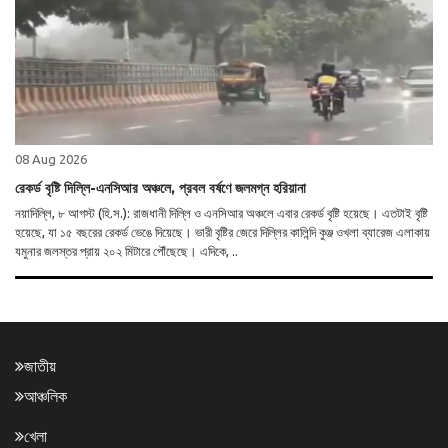
08 Aug 2026
রেকর্ড বৃষ্টি দিল্লি-এনসিআর অঞ্চলে, প্রবল বর্ষণে জলমগ্ন হরিয়ানা
নয়াদিল্লি, ৮ আগস্ট (হি.স.): রাজধানী দিল্লি ও এনসিআর অঞ্চলে এবার রেকর্ড বৃষ্টি হয়েছে। এতটাই বৃষ্টি
হয়েছে, যা ১৫ বছরের রেকর্ড ভেঙে দিয়েছে। ভারী বৃষ্টির জেরে দিল্লির কালিন্দি কুঞ্জ ওখলা ব্যারেজ এলাকায়
যমুনার জলস্তর প্রায় ২০২ মিটারে পৌঁছেছে। এদিকে, ..
জাতীয়
আঞ্চলিক
খেলা