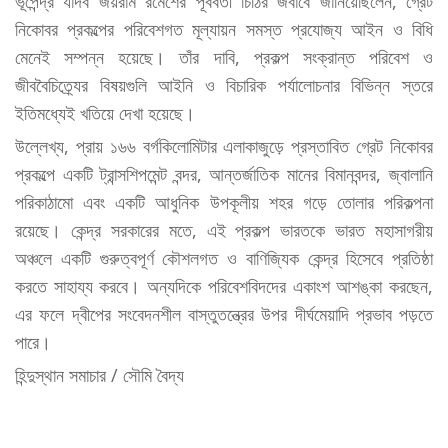
ভূপেন্দ্র যাদব জয়রাম রমেশের পূর্ববর্তী চিঠির জবাবে জানিয়েছিলেন, গ্রেট
নিকোবর প্রকল্পের পরিবেশগত মূল্যায়ন সমস্ত প্রযোজ্য আইন ও বিধি
মেনেই সম্পন্ন হয়েছে। তাঁর দাবি, প্রকল্প সংক্রান্ত পরিবেশ ও
জীববৈচিত্র্যের বিষয়গুলি আইনি ও বিচারিক পর্যালোচনার বিভিন্ন স্তরে
ইতিমধ্যেই খতিয়ে দেখা হয়েছে।
উল্লেখ্য, প্রায় ১৬৬ বর্গকিলোমিটার এলাকাজুড়ে প্রস্তাবিত গ্রেট নিকোবর
প্রকল্পে একটি ট্রান্সশিপমেন্ট বন্দর, আন্তর্জাতিক মানের বিমানবন্দর, জ্বালানি
পরিকাঠামো এবং একটি আধুনিক উপকূলীয় শহর গড়ে তোলার পরিকল্পনা
রয়েছে। কেন্দ্র সরকারের মতে, এই প্রকল্প ভারতকে ভারত মহাসাগরীয়
অঞ্চলে একটি গুরুত্বপূর্ণ কৌশলগত ও বাণিজ্যিক কেন্দ্র হিসেবে প্রতিষ্ঠা
করতে সাহায্য করবে। অন্যদিকে পরিবেশবিদদের একাংশ আশঙ্কা করছেন,
এর ফলে দ্বীপের সংবেদনশীল বাস্তুতন্ত্রের উপর দীর্ঘমেয়াদি প্রভাব পড়তে
পারে।
হিন্দুস্থান সমাচার / সৌমি বৈদ্য