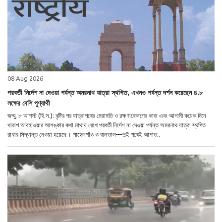
08 Aug 2026
পরবর্তী নির্দেশ না দেওয়া পর্যন্ত অমরনাথ যাত্রা স্থগিত, এখনও পর্যন্ত দর্শন করেছেন ৪.৮
লক্ষের বেশি পুণ্যার্থী
জম্মু, ৮ আগস্ট (হি.স.): বৃষ্টির পর যাত্রাপথের মেরামতি ও রক্ষণাবেক্ষণের কাজ এবং আগামী কয়েক দিনে
খারাপ আবহাওয়ার আশঙ্কার কথা মাথায় রেখে পরবর্তী নির্দেশ না দেওয়া পর্যন্ত অমরনাথ যাত্রা স্থগিত
রাখার সিদ্ধান্ত নেওয়া হয়েছে। পাহেলগাঁও ও বালতাল—দুই পথেই আপাত..