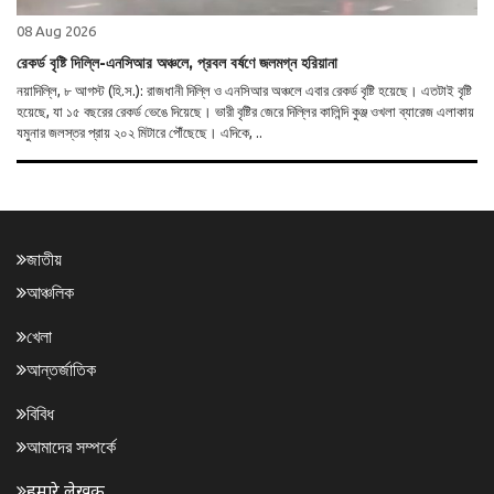
08 Aug 2026
রেকর্ড বৃষ্টি দিল্লি-এনসিআর অঞ্চলে, প্রবল বর্ষণে জলমগ্ন হরিয়ানা
নয়াদিল্লি, ৮ আগস্ট (হি.স.): রাজধানী দিল্লি ও এনসিআর অঞ্চলে এবার রেকর্ড বৃষ্টি হয়েছে। এতটাই বৃষ্টি
হয়েছে, যা ১৫ বছরের রেকর্ড ভেঙে দিয়েছে। ভারী বৃষ্টির জেরে দিল্লির কালিন্দি কুঞ্জ ওখলা ব্যারেজ এলাকায়
যমুনার জলস্তর প্রায় ২০২ মিটারে পৌঁছেছে। এদিকে, ..
জাতীয়
আঞ্চলিক
খেলা
আন্তর্জাতিক
বিবিধ
আমাদের সম্পর্কে
हमारे लेखक