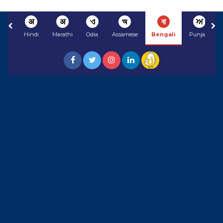
अ
अ
ଏ
অ
বা
ਅ
Hindi
Marathi
Odia
Assamese
Bengali
Punjabi