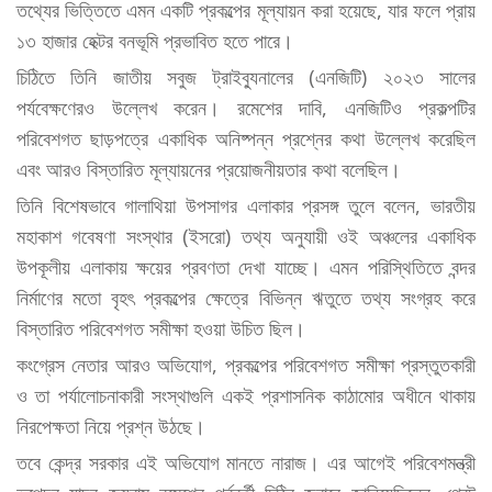
তথ্যের ভিত্তিতে এমন একটি প্রকল্পের মূল্যায়ন করা হয়েছে, যার ফলে প্রায়
১৩ হাজার হেক্টর বনভূমি প্রভাবিত হতে পারে।
চিঠিতে তিনি জাতীয় সবুজ ট্রাইব্যুনালের (এনজিটি) ২০২৩ সালের
পর্যবেক্ষণেরও উল্লেখ করেন। রমেশের দাবি, এনজিটিও প্রকল্পটির
পরিবেশগত ছাড়পত্রে একাধিক অনিষ্পন্ন প্রশ্নের কথা উল্লেখ করেছিল
এবং আরও বিস্তারিত মূল্যায়নের প্রয়োজনীয়তার কথা বলেছিল।
তিনি বিশেষভাবে গালাথিয়া উপসাগর এলাকার প্রসঙ্গ তুলে বলেন, ভারতীয়
মহাকাশ গবেষণা সংস্থার (ইসরো) তথ্য অনুযায়ী ওই অঞ্চলের একাধিক
উপকূলীয় এলাকায় ক্ষয়ের প্রবণতা দেখা যাচ্ছে। এমন পরিস্থিতিতে বন্দর
নির্মাণের মতো বৃহৎ প্রকল্পের ক্ষেত্রে বিভিন্ন ঋতুতে তথ্য সংগ্রহ করে
বিস্তারিত পরিবেশগত সমীক্ষা হওয়া উচিত ছিল।
কংগ্রেস নেতার আরও অভিযোগ, প্রকল্পের পরিবেশগত সমীক্ষা প্রস্তুতকারী
ও তা পর্যালোচনাকারী সংস্থাগুলি একই প্রশাসনিক কাঠামোর অধীনে থাকায়
নিরপেক্ষতা নিয়ে প্রশ্ন উঠছে।
তবে কেন্দ্র সরকার এই অভিযোগ মানতে নারাজ। এর আগেই পরিবেশমন্ত্রী