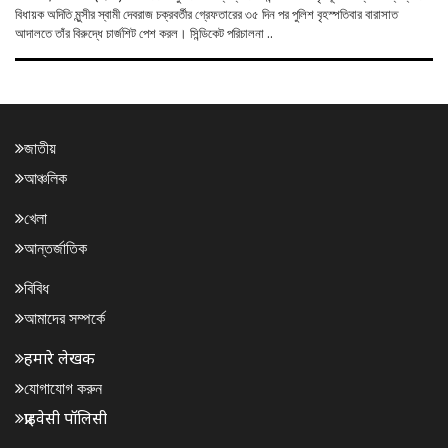
বিধায়ক অদিতি মুন্সীর স্বামী দেবরাজ চক্রবর্তীর গ্রেফতারের ৩৫ দিন পর পুলিশ বৃহস্পতিবার বারাসাত
আদালতে তাঁর বিরুদ্ধে চার্জশিট পেশ করল। সিন্ডিকেট পরিচালনা ..
জাতীয়
আঞ্চলিক
খেলা
আন্তর্জাতিক
বিবিধ
আমাদের সম্পর্কে
हमारे लेखक
যোগাযোগ করুন
प्राइवेसी पॉलिसी