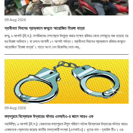
09 Aug 2026
স্বাধীনতা দিবসের প্রাক্কালে জম্মুতে আয়োজিত তিরঙ্গা যাত্রা
জম্মু, ৯ আগস্ট (হি.স.): নাগরিকদের দেশপ্রেমে উদ্বুদ্ধ করার লক্ষ্যে রবিবার থেকে দেশজুড়ে শুরু হয়েছে হর
ঘর তিরঙ্গা অভিযান। যা চলবে আগামী ১৭ আগস্ট পর্যন্ত। স্বাধীনতা দিবসের প্রাক্কালে রবিবার জম্মুতে
আয়োজিত ‘তিরঙ্গা যাত্রা’। তাতে অংশ নেন বিজেপির নেতা-কর্..
09 Aug 2026
মল্লপুরমে বিস্ফোরক উদ্ধারের ঘটনায় এনআইএ-র জালে আরও এক
নয়াদিল্লি, ৯ আগস্ট (হি.স.): কেরলমের মল্লপুরমে বিপুল পরিমাণ অবৈধ বিস্ফোরক উদ্ধারের ঘটনায় আরও
একজনকে গ্রেফতার করেছে জাতীয় তদন্তকারী সংস্থা (এনআইএ)। ধৃতের নাম - হ্যারিস টিএ। এর