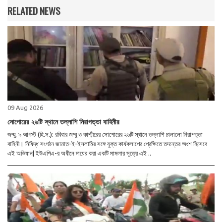
RELATED NEWS
09 Aug 2026
সোপোরের ২৬টি স্থানে তল্লাশি নিরাপত্তা বাহিনীর
জম্মু, ৯ আগস্ট (হি.স.): রবিবার জম্মু ও কাশ্মীরের সোপোরের ২৬টি স্থানে তল্লাশি চালালো নিরাপত্তা
বাহিনী। নিষিদ্ধ সংগঠন জামাত-ই-ইসলামির সঙ্গে যুক্ত কার্যকলাপের প্রেক্ষিতে তদন্তের অংশ হিসেবে
এই অভিযান| ইউএপিএ-র অধীনে দায়ের করা একটি মামলার সূত্রে এই ..