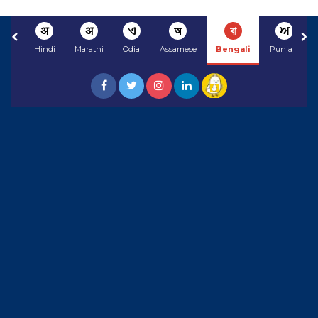
अ
अ
ଏ
অ
বা
ਅ
Hindi
Marathi
Odia
Assamese
Bengali
Punjabi