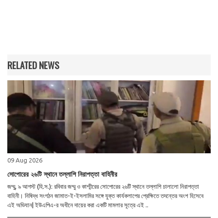
RELATED NEWS
09 Aug 2026
সোপোরের ২৬টি স্থানে তল্লাশি নিরাপত্তা বাহিনীর
জম্মু, ৯ আগস্ট (হি.স.): রবিবার জম্মু ও কাশ্মীরের সোপোরের ২৬টি স্থানে তল্লাশি চালালো নিরাপত্তা
বাহিনী। নিষিদ্ধ সংগঠন জামাত-ই-ইসলামির সঙ্গে যুক্ত কার্যকলাপের প্রেক্ষিতে তদন্তের অংশ হিসেবে
এই অভিযান| ইউএপিএ-র অধীনে দায়ের করা একটি মামলার সূত্রে এই ..