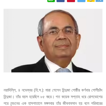
নয়াদিল্লি, ৪ নভেম্বর (হি.স.): মারা গেলেন হিন্দুজা গোষ্ঠীর কর্ণধার গোপীচাঁদ
হিন্দুজা। তাঁর বয়স হয়েছিল ৮৫ বছর। গত কয়েক সপ্তাহ ধরে রোগভোগের
পরে লন্ডনের এক হাসপাতালে মঙ্গলবার তাঁর জীবনাবসান হয় বলে পরিবারের