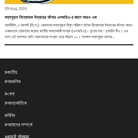
09 Aug 2026
মল্লপুরমে বিস্ফোরক উদ্ধারের ঘটনায় এনআইএ-র জালে আরও এক
নয়াদিল্লি, ৯ আগস্ট (হি.স.): কেরলমের মল্লপুরমে বিপুল পরিমাণ অবৈধ বিস্ফোরক উদ্ধারের ঘটনায় আরও
একজনকে গ্রেফতার করেছে জাতীয় তদন্তকারী সংস্থা (এনআইএ)। ধৃতের নাম - হ্যারিস টিএ। এর
ফলে এই মামলায় মোট গ্রেফতারের সংখ্যা বেড়ে দাঁড়াল ১০। গতকাল মল্লপুরম জেলার ..
জাতীয়
আঞ্চলিক
খেলা
আন্তর্জাতিক
বিবিধ
আমাদের সম্পর্কে
हमारे लेखक