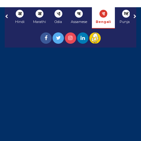
अ
अ
ଏ
অ
বা
ਅ
Hindi
Marathi
Odia
Assamese
Bengali
Punjabi