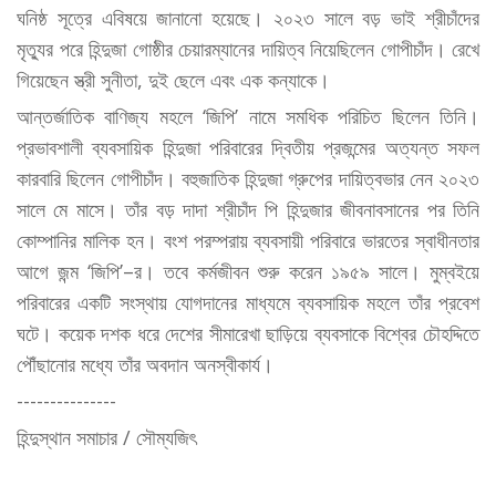
ঘনিষ্ঠ সূত্রে এবিষয়ে জানানো হয়েছে। ২০২৩ সালে বড় ভাই শ্রীচাঁদের
মৃত্যুর পরে হিন্দুজা গোষ্ঠীর চেয়ারম্যানের দায়িত্ব নিয়েছিলেন গোপীচাঁদ। রেখে
গিয়েছেন স্ত্রী সুনীতা, দুই ছেলে এবং এক কন্যাকে।
আন্তর্জাতিক বাণিজ্য মহলে ‘জিপি’ নামে সমধিক পরিচিত ছিলেন তিনি।
প্রভাবশালী ব্যবসায়িক হিন্দুজা পরিবারের দ্বিতীয় প্রজন্মের অত্যন্ত সফল
কারবারি ছিলেন গোপীচাঁদ। বহুজাতিক হিন্দুজা গ্রুপের দায়িত্বভার নেন ২০২৩
সালে মে মাসে। তাঁর বড় দাদা শ্রীচাঁদ পি হিন্দুজার জীবনাবসানের পর তিনি
কোম্পানির মালিক হন। বংশ পরম্পরায় ব্যবসায়ী পরিবারে ভারতের স্বাধীনতার
আগে জন্ম ‘জিপি’–র। তবে কর্মজীবন শুরু করেন ১৯৫৯ সালে। মুম্বইয়ে
পরিবারের একটি সংস্থায় যোগদানের মাধ্যমে ব্যবসায়িক মহলে তাঁর প্রবেশ
ঘটে। কয়েক দশক ধরে দেশের সীমারেখা ছাড়িয়ে ব্যবসাকে বিশ্বের চৌহদ্দিতে
পৌঁছানোর মধ্যে তাঁর অবদান অনস্বীকার্য।
---------------
হিন্দুস্থান সমাচার / সৌম্যজিৎ