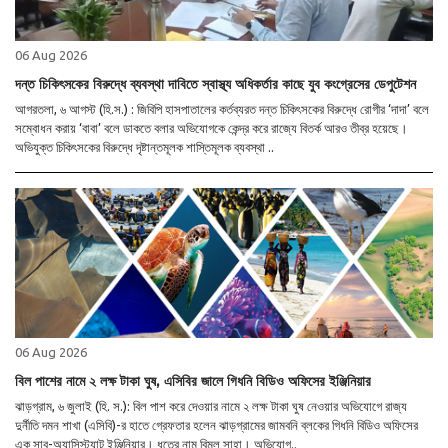
06 Aug 2026
দন্ত চিকিৎসকের বিরুদ্ধে ব্যবস্থা দাবিতে স্বাস্থ্য অধিকর্তার কাছে যুব কংগ্রেসের ডেপুটেশন
আগরতলা, ৬ আগস্ট (হি.স.) : জিবিপি হাসপাতালের কর্তব্যরত দন্ত চিকিৎসকের বিরুদ্ধে রোগীর ‘দাদা’ বলে
সম্বোধন করায় ‘বাবা’ বলে ডাকতে বলার অভিযোগকে কেন্দ্র করে রাজ্যে বিতর্ক আরও তীব্র হয়েছে।
অভিযুক্ত চিকিৎসকের বিরুদ্ধে দৃষ্টান্তমূলক শাস্তিমূলক ব্যবস্থা ..
06 Aug 2026
বিল পাশের নামে ২ লক্ষ টাকা ঘুষ, এসিবির জালে গিধনি বিডিও অফিসের ইঞ্জিনিয়ার
ঝাড়গ্রাম, ৬ জুলাই (হি. স.): বিল পাশ করে দেওয়ার নামে ২ লক্ষ টাকা ঘুষ নেওয়ার অভিযোগে রাজ্য
দুর্নীতি দমন শাখা (এসিবি)-র হাতে গ্রেফতার হলেন ঝাড়গ্রামের জামবনি ব্লকের গিধনি বিডিও অফিসের
এক সাব-অ্যাসিস্ট্যান্ট ইঞ্জিনিয়ার। ধৃতের নাম বিমল সাহা। অভিযোগ..