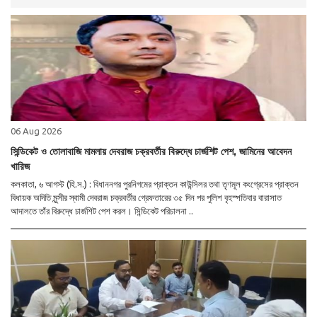
06 Aug 2026
সিন্ডিকেট ও তোলাবাজি মামলায় দেবরাজ চক্রবর্তীর বিরুদ্ধে চার্জশিট পেশ, জামিনের আবেদন
খারিজ
কলকাতা, ৬ আগস্ট (হি.স.) : বিধাননগর পুরনিগমের প্রাক্তন কাউন্সিলর তথা তৃণমূল কংগ্রেসের প্রাক্তন
বিধায়ক অদিতি মুন্সীর স্বামী দেবরাজ চক্রবর্তীর গ্রেফতারের ৩৫ দিন পর পুলিশ বৃহস্পতিবার বারাসাত
আদালতে তাঁর বিরুদ্ধে চার্জশিট পেশ করল। সিন্ডিকেট পরিচালনা ..