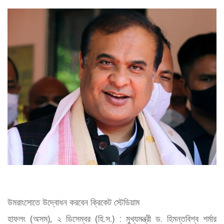
উমরাংসোতে উদ্বোধন করবেন ক্রিকেট স্টেডিয়াম
হাফলং (অসম), ২ ডিসেম্বর (হি.স.) : মুখ্যমন্ত্রী ড. হিমন্তবিশ্ব শর্মার