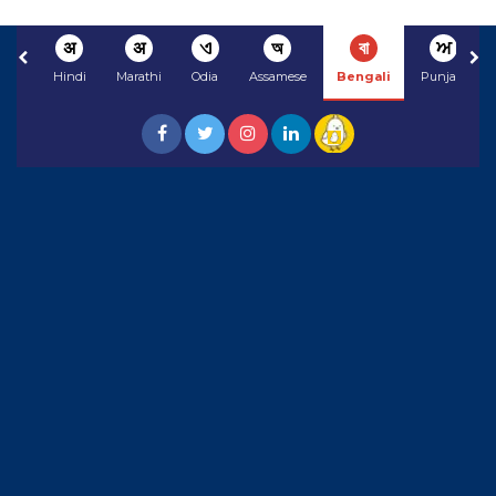
अ
अ
ଏ
অ
বা
ਅ
Hindi
Marathi
Odia
Assamese
Bengali
Punjabi