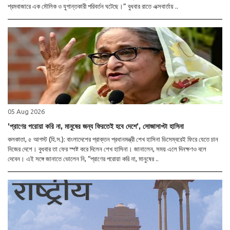
শ্রমবাজারে এক মৌলিক ও যুগান্তকারী পরিবর্তন ঘটেছে।” বুধবার রাতে এক্সবার্তায় ..
05 Aug 2026
’প্রাণের পরোয়া করি না, মানুষের জন্য ফিরতেই হবে দেশে’, সোজাসাপ্টা হাসিনা
কলকাতা, ৫ আগস্ট (হি.স.): বাংলাদেশের প্রাক্তন প্রধানমন্ত্রী শেখ হাসিনা ডিসেম্বরেই ফিরে যেতে চান
নিজের দেশে। বুধবার তা ফের স্পষ্ট করে দিলেন শেখ হাসিনা। জানালেন, সময় এলে দিনক্ষণও বলে
দেবেন। এই সঙ্গে জানাতে ভোলেন নি, “প্রাণের পরোয়া করি না, মানুষের ..