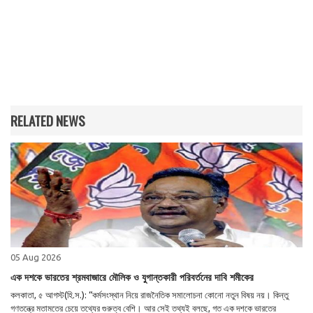
RELATED NEWS
05 Aug 2026
এক দশকে ভারতের শ্রমবাজারে মৌলিক ও যুগান্তকারী পরিবর্তনের দাবি শমীকের
কলকাতা, ৫ আগস্ট(হি.স.): “কর্মসংস্থান নিয়ে রাজনৈতিক সমালোচনা কোনো নতুন বিষয় নয়। কিন্তু
গণতন্ত্রে মতামতের চেয়ে তথ্যের গুরুত্ব বেশি। আর সেই তথ্যই বলছে, গত এক দশকে ভারতের