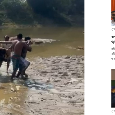
07
রা
দি
নদি
নদি
জনক
07