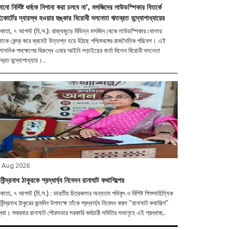
নো নির্দিষ্ট ধর্মকে নিশানা করা চলবে না’, মসজিদের লাউডস্পিকার বিতর্কে
কোর্টের দ্বারস্থ হওয়ার হুঙ্কার বিরোধী দলনেতা ঋতব্রত বন্দ্যোপাধ্যায়ের
াতা, ৭ আগস্ট (হি.স.): রাজ্যজুড়ে বিভিন্ন মসজিদ থেকে লাউডস্পিকার খোলার
াকে কেন্দ্র করে ক্রমেই উত্তপ্ত হয়ে উঠছে পশ্চিমবঙ্গের রাজনৈতিক পরিবেশ। এই
শাসনিক পদক্ষেপের বিরুদ্ধে এবার আইনি লড়াইয়ের বার্তা দিলেন বিরোধী দলনেতা
্রত বন্দ্যোপাধ্যায়।..
 Aug 2026
ীন্দ্রনাথ ঠাকুরকে শ্রদ্ধার্ঘ্য নিবেদন রানাঘাট কথাশিল্পের
াতা, ৭ আগস্ট (হি.স.) : ভারতীয় চিত্রকলার অন্যতম পথিকৃৎ ও বিশিষ্ট শিশুসাহিত্যিক
ীন্দ্রনাথ ঠাকুরের জন্মদিন উপলক্ষে তাঁকে শ্রদ্ধার্ঘ্য নিবেদন করল ''রানাঘাট কথাশিল্প''
্থা। শুক্রবার রানাঘাট পৌরসভার সরকারি কর্মচারী সমিতির সভাগৃহে এই শ্রদ্ধাজ্..