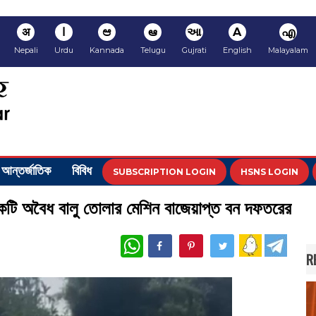
अ
ا
ಆ
ఆ
આ
A
എ
Nepali
Urdu
Kannada
Telugu
Gujrati
English
Malayalam
আন্তর্জাতিক
বিবিধ
SUBSCRIPTION LOGIN
HSNS LOGIN
 এক‌টি অবৈধ বালু তোলার মে‌শিন বাজেয়াপ্ত বন দফতরের
WhatsApp
R