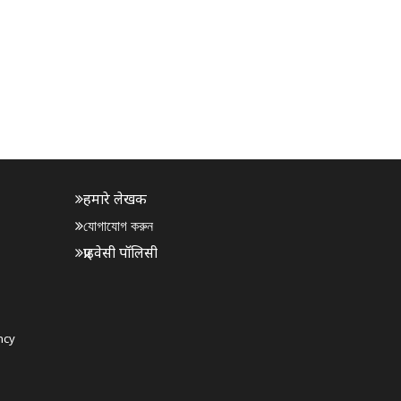
हमारे लेखक
যোগাযোগ করুন
प्राइवेसी पॉलिसी
ncy