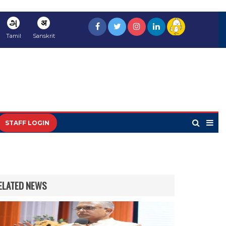
அ
अ
Tamil
Sanskrit
STAFF LOGIN
ELATED NEWS