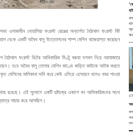
‘কো
হাই
কলক
ঘটন
প্র
ানসভা এলাকাধীন দোহা‌লিয়া ফ‌রেস্ট রেঞ্জের অন্তর্গত বৈঠাখাল ফ‌রেস্ট বিট
ঋতব
হাল থে‌কে এক‌টি অবৈধ বালু উত্তোলনের পাম্প মে‌শিন বাজেয়াপ্ত করেছেন
ে বৈঠাখাল ফ‌রেস্ট বি‌টের আধিকারিক মিণ্টু বরুয়া দলবল নি‌য়ে নয়াবাজারে
 ক‌রেছেন। ত‌বে অবৈধ বালু তোলার মেশিন কাণ্ডে জ‌ড়িত কাউকে আটক করতে
কৃত মে‌শিনে‌র মা‌লিকানা দা‌বি ক‌রে কেউ এগি‌য়ে এসেছেন বলেও খবর পাওয়া
্থায় র‌য়ে‌ছে। এই সুযোগে এক‌টি দুষ্টচক্র একাংশ বন আধিকা‌রিক‌দের সা‌থে
07
ন্যাত্র পাচার ক‌রে আস‌ছিল।
অবন
কলক
অবন
সংস