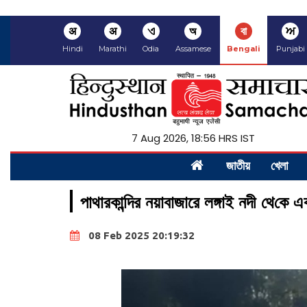
अ
अ
ଏ
অ
বা
ਅ
Hindi
Marathi
Odia
Assamese
Bengali
Punjabi
7 Aug 2026, 18:56 HRS IST
জাতীয়
খেলা
পাথারকা‌ন্দির নয়াবাজারে লঙ্গাই নদী থে‌কে
08 Feb 2025 20:19:32