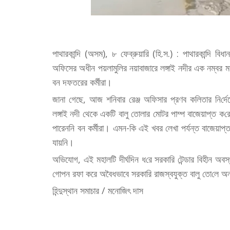
পাথারকা‌ন্দি (অসম), ৮ ফেব্রুয়ারি (হি.স.) : পাথারকা‌ন্দি বিধ
অফিসের অধীন পয়লামু‌লির নয়াবাজারে লঙ্গাই নদীর এক নম্বর ম
বন দফতরের কর্মীরা।
জানা গেছে, আজ শ‌নিবার রেঞ্জ অফিসার প্রণব ক‌লিতার নি‌র্দেশ
লঙ্গাই নদী থেকে একটি বালু তোলার মোটর পাম্প বাজেয়াপ্ত
পারেননি বন কর্মীরা। এমন‌-কি এই খবর লেখা পর্যন্ত বাজেয়াপ্ত
যায়নি।
অভিযোগ, এই মহাল‌টি দীর্ঘদিন ধ‌রে সরকা‌রি টেন্ডার ‌বিহীন অবস
গোপন রফা করে অবৈধভাবে সরকা‌রি রাজস্বযুক্ত বালু তো‌লে অ
হিন্দুস্থান সমাচার / মনোজিৎ দাস