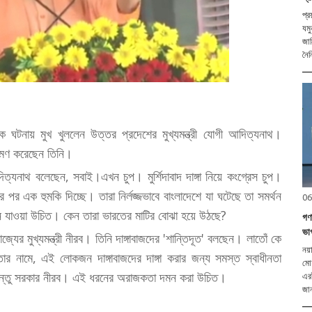
প্র
যমু
জান
নৈন
সাত্মক ঘটনায় মুখ খুললেন উত্তর প্রদেশের মুখ্যমন্ত্রী যোগী আদিত্যনাথ।
্রমণ করেছেন তিনি।
যনাথ বলেছেন, সবাই।এখন চুপ। মুর্শিদাবাদ দাঙ্গা নিয়ে কংগ্রেস চুপ।
 পর এক হুমকি দিচ্ছে। তারা নির্লজ্জভাবে বাংলাদেশে যা ঘটেছে তা সমর্থন
06
ে যাওয়া উচিত। কেন তারা ভারতের মাটির বোঝা হয়ে উঠছে?
গণত
ভা
যের মুখ্যমন্ত্রী নীরব। তিনি দাঙ্গাবাজদের 'শান্তিদূত' বলছেন। লাতোঁ কে
নয়া
ক্ষতার নামে, এই লোকজন দাঙ্গাবাজদের দাঙ্গা করার জন্য সমস্ত স্বাধীনতা
মোহ
 কিন্তু সরকার নীরব। এই ধরনের অরাজকতা দমন করা উচিত।
এর
জান