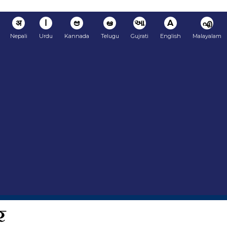
अ
ا
ಆ
ఆ
આ
A
എ
Nepali
Urdu
Kannada
Telugu
Gujrati
English
Malayalam