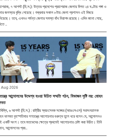
য়াগরাজ, ৭ আগস্ট (হি.স.): উত্তর প্রদেশের প্রয়াগরাজ জেলায় বিগত ২৪ ঘণ্টায় গঙ্গা ও
নার জলস্তর বৃদ্ধি পেয়েছে। শুক্রবার সকাল ৮টায় জেলা প্রশাসন এই বিষয়ে
িয়েছে। তবে, এখনও পর্যন্ত জেলার সমস্ত বাঁধ নিরাপদ রয়েছে। এদিন জানা গেছে,
িতে ..
 Aug 2026
ন্ত্রে আন্দোলনের উদ্দেশ্য হওয়া উচিত সম্মতি গঠন, বিভাজন সৃষ্টি নয়: মোহন
গবত
দিল্লি, ৬ আগস্ট (হি.স.) : রাষ্ট্রীয় স্বয়ংসেবক সঙ্ঘের (আরএসএস) সরসংঘচালক
ন ভাগবত বৃহস্পতিবার গণতন্ত্রে আলোচনার গুরুত্ব তুলে ধরে বলেন যে, আন্দোলনও
ই একটি অংশ। তবে মতভেদের ক্ষেত্রে প্রথমেই আলোচনার চেষ্টা করা উচিত। তিনি
ান, আন্দোলনের প্রয়..