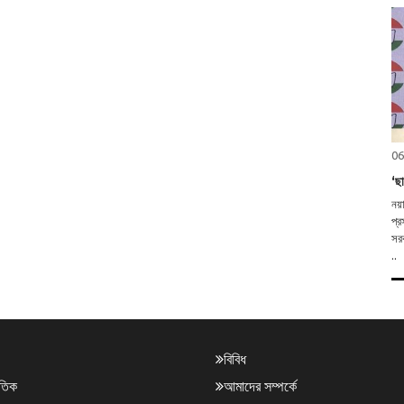
06
‘ছা
নয়
প্র
সরক
..
বিবিধ
াতিক
আমাদের সম্পর্কে