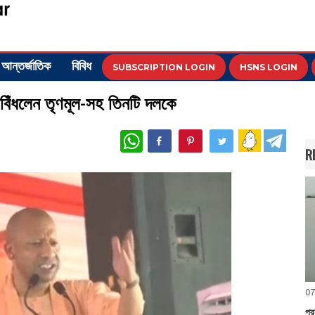
আন্তর্জাতিক
বিবিধ
SUBSCRIPTION LOGIN
HSNS LOGIN
ী, বিঁধলেন তৃণমূল-সহ তিনটি দলকে
WhatsApp
R
07
প্র