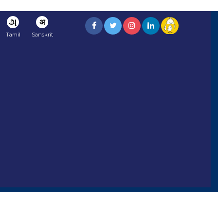
அ
अ
Tamil
Sanskrit