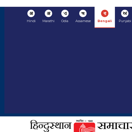
अ
अ
ଏ
অ
বা
ਅ
Hindi
Marathi
Odia
Assamese
Bengali
Punjabi