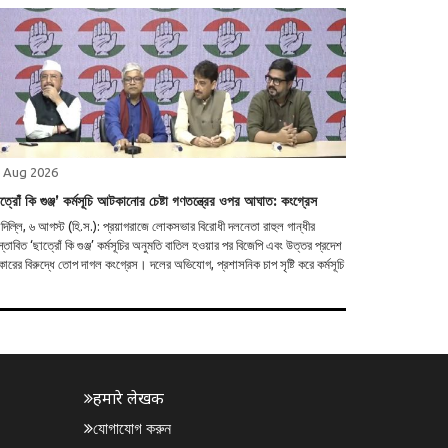
 Aug 2026
ত্রোঁ কি গুঞ্জ’ কর্মসূচি আটকানোর চেষ্টা গণতন্ত্রের ওপর আঘাত: কংগ্রেস
াদিল্লি, ৬ আগস্ট (হি.স.): প্রয়াগরাজে লোকসভার বিরোধী দলনেতা রাহুল গান্ধীর
স্তাবিত ‘ছাত্রোঁ কি গুঞ্জ’ কর্মসূচির অনুমতি বাতিল হওয়ার পর বিজেপি এবং উত্তর প্রদেশ
ারের বিরুদ্ধে তোপ দাগল কংগ্রেস। দলের অভিযোগ, প্রশাসনিক চাপ সৃষ্টি করে কর্মসূচি
हमारे लेखक
যোগাযোগ করুন