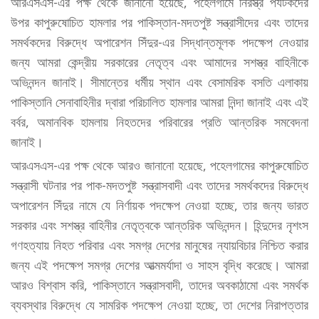
আরএসএস-এর পক্ষ থেকে জানানো হয়েছে, পহেলগামে নিরস্ত্র পর্যটকদের
উপর কাপুরুষোচিত হামলার পর পাকিস্তান-মদতপুষ্ট সন্ত্রাসীদের এবং তাদের
সমর্থকদের বিরুদ্ধে অপারেশন সিঁদুর-এর সিদ্ধান্তমূলক পদক্ষেপ নেওয়ার
জন্য আমরা কেন্দ্রীয় সরকারের নেতৃত্ব এবং আমাদের সশস্ত্র বাহিনীকে
অভিনন্দন জানাই। সীমান্তের ধর্মীয় স্থান এবং বেসামরিক বসতি এলাকায়
পাকিস্তানি সেনাবাহিনীর দ্বারা পরিচালিত হামলার আমরা নিন্দা জানাই এবং এই
বর্বর, অমানবিক হামলায় নিহতদের পরিবারের প্রতি আন্তরিক সমবেদনা
জানাই।
আরএসএস-এর পক্ষ থেকে আরও জানানো হয়েছে, পহেলগামের কাপুরুষোচিত
সন্ত্রাসী ঘটনার পর পাক-মদতপুষ্ট সন্ত্রাসবাদী এবং তাদের সমর্থকদের বিরুদ্ধে
অপারেশন সিঁদুর নামে যে নির্ণায়ক পদক্ষেপ নেওয়া হচ্ছে, তার জন্য ভারত
সরকার এবং সশস্ত্র বাহিনীর নেতৃত্বকে আন্তরিক অভিনন্দন। হিন্দুদের নৃশংস
গণহত্যায় নিহত পরিবার এবং সমগ্র দেশের মানুষের ন্যায়বিচার নিশ্চিত করার
জন্য এই পদক্ষেপ সমগ্র দেশের আত্মমর্যাদা ও সাহস বৃদ্ধি করেছে। আমরা
আরও বিশ্বাস করি, পাকিস্তানে সন্ত্রাসবাদী, তাদের অবকাঠামো এবং সমর্থক
ব্যবস্থার বিরুদ্ধে যে সামরিক পদক্ষেপ নেওয়া হচ্ছে, তা দেশের নিরাপত্তার