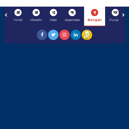
अ
अ
ଏ
অ
বা
ਅ
Hindi
Marathi
Odia
Assamese
Bengali
Punjabi