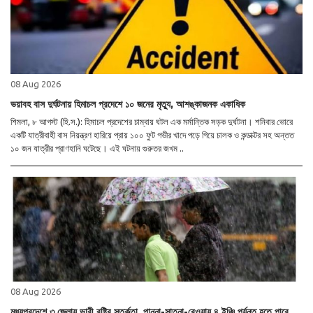
08 Aug 2026
ভয়াবহ বাস দুর্ঘটনায় হিমাচল প্রদেশে ১০ জনের মৃত্যু, আশঙ্কাজনক একাধিক
শিমলা, ৮ আগস্ট (হি.স.): হিমাচল প্রদেশের চাম্বায় ঘটল এক মর্মান্তিক সড়ক দুর্ঘটনা। শনিবার ভোরে
একটি যাত্রীবাহী বাস নিয়ন্ত্রণ হারিয়ে প্রায় ১০০ ফুট গভীর খাদে পড়ে গিয়ে চালক ও কন্ডাক্টর সহ অন্তত
১০ জন যাত্রীর প্রাণহানি ঘটেছে। এই ঘটনায় গুরুতর জখম ..
08 Aug 2026
মধ্যপ্রদেশে ৩ জেলায় ভারী বৃষ্টির সতর্কতা, পান্না-সাতনা-রেওয়ায় ৪ ইঞ্চি পর্যন্ত হতে পারে