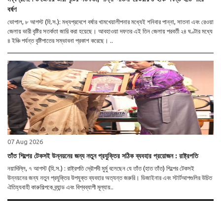
বর্ষণ
ভোপাল, ৮ আগস্ট (হি.স.): মধ্যপ্রদেশে বর্ষার খামখেয়ালীপনার মধ্যেই শনিবার পান্না, সাতনা এবং রেওয়া
জেলায় ভারী বৃষ্টির সতর্কতা জারি করা হয়েছে। আবহাওয়া দফতর এই তিন জেলায় পরবর্তী ২৪ ঘণ্টার মধ্যে
৪ ইঞ্চি পর্যন্ত বৃষ্টিপাতের সম্ভাবনা প্রকাশ করেছে। ..
07 Aug 2026
তাঁত শিল্পের টেকসই উন্নয়নের জন্য নতুন প্রযুক্তির সঠিক ব্যবহার প্রয়োজন : রাষ্ট্রপতি
নয়াদিল্লি, ৭ আগস্ট (হি.স.) : রাষ্ট্রপতি দ্রৌপদী মুর্মু বলেছেন যে তাঁত (হাত তাঁত) শিল্পের টেকসই
উন্নয়নের জন্য নতুন প্রযুক্তির উপযুক্ত ব্যবহার অত্যন্ত জরুরি। ডিজাইনার এবং স্টার্টআপগুলির উচিত
ঐতিহ্যবাহী কারুশিল্পকে ব্র্যান্ড এবং বিশ্বব্যাপী মূল্যায়..