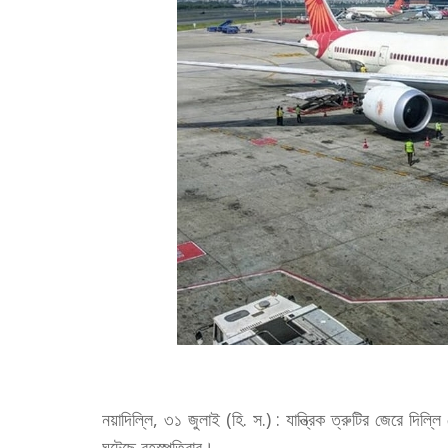
নয়াদিল্লি, ৩১ জুলাই (হি. স.) : যান্ত্রিক ত্রুটির জেরে দিল
ঘটেছে বৃহস্পতিবার।