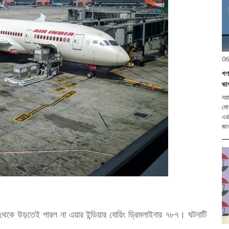
06
গণত
ভা
নয়া
মোহ
এর
জান
্লি থেকে উড়তেই পারল না এয়ার ইন্ডিয়ার বোয়িং ড্রিমলাইনার ৭৮৭। ঘটনাটি