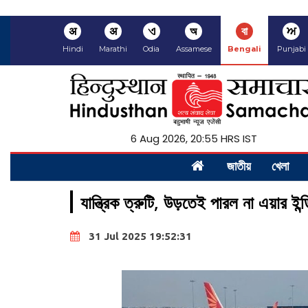
अ
अ
ଏ
অ
বা
ਅ
Hindi
Marathi
Odia
Assamese
Bengali
Punjabi
6 Aug 2026, 20:55 HRS IST
জাতীয়
খেলা
যান্ত্রিক ত্রুটি, উড়তেই পারল না এয়ার ইন্
31 Jul 2025 19:52:31