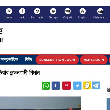
अ
ا
ಆ
ఆ
આ
A
എ
Nepali
Urdu
Kannada
Telugu
Gujrati
English
Malayalam
আন্তর্জাতিক
বিবিধ
SUBSCRIPTION LOGIN
HSNS LOGIN
ডিয়ার লন্ডনগামী বিমান
WhatsApp
R