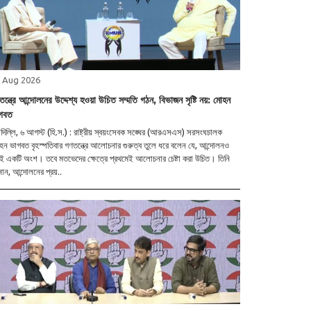
 Aug 2026
ন্ত্রে আন্দোলনের উদ্দেশ্য হওয়া উচিত সম্মতি গঠন, বিভাজন সৃষ্টি নয়: মোহন
গবত
দিল্লি, ৬ আগস্ট (হি.স.) : রাষ্ট্রীয় স্বয়ংসেবক সঙ্ঘের (আরএসএস) সরসংঘচালক
ন ভাগবত বৃহস্পতিবার গণতন্ত্রে আলোচনার গুরুত্ব তুলে ধরে বলেন যে, আন্দোলনও
ই একটি অংশ। তবে মতভেদের ক্ষেত্রে প্রথমেই আলোচনার চেষ্টা করা উচিত। তিনি
ান, আন্দোলনের প্রয়..