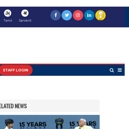
அ
अ
Tamil
Sanskrit
STAFF LOGIN
ELATED NEWS