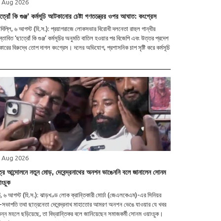
 Aug 2026
ত্রোঁ কি গুঞ্জ’ কর্মসূচি আটকানোর চেষ্টা গণতন্ত্রের ওপর আঘাত: কংগ্রেস
াদিল্লি, ৬ আগস্ট (হি.স.): প্রয়াগরাজে লোকসভার বিরোধী দলনেতা রাহুল গান্ধীর
স্তাবিত ‘ছাত্রোঁ কি গুঞ্জ’ কর্মসূচির অনুমতি বাতিল হওয়ার পর বিজেপি এবং উত্তর প্রদেশ
ারের বিরুদ্ধে তোপ দাগল কংগ্রেস। দলের অভিযোগ, প্রশাসনিক চাপ সৃষ্টি করে কর্মসূচি
 Aug 2026
ত্র আন্দোলনে নতুন মোড়, দেবেন্দ্রনাথের অনশন ভাঙেননি বলে জানালেন সোনম
াংচুক
চি, ৬ আগস্ট (হি.স.): ঝাড়খণ্ড লোক ক্রান্তিকারী মোর্চা (জেএলকেএম)-এর সিনিয়র
-সভাপতি তথা ছাত্রনেতা দেবেন্দ্রনাথ মাহাতোর আমরণ অনশন ভেঙে যাওয়ার যে খবর
িন্ন মহলে ছড়িয়েছে, তা বিভ্রান্তিকর বলে জানিয়েছেন সমাজকর্মী সোনম ওয়াংচুক।