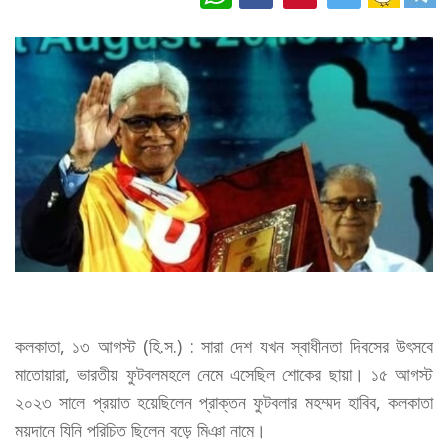
কলকাতা, ১৩ আগস্ট (হি.স.) : সারা দেশ যখন স্বাধীনতা দিবসের উৎসবে
মাতোয়ারা, ভারতীয় ফুটবলমহলে নেমে এসেছিল শোকের ছায়া। ১৫ আগস্ট
২০২৩ সালে প্রয়াত হয়েছিলেন প্রাক্তন ফুটবলার মহম্মদ হাবিব, কলকাতা
ময়দানে যিনি পরিচিত ছিলেন বড়ে মিঞা নামে।