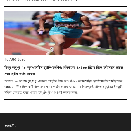
10 Aug 2026
বিশ্ব অনূর্ধ্ব-২০ অ্যাথলেটিক্স চ্যাম্পিয়নশিপ: মহিলাদের ৪x৪০০ মিটার রিলে ফাইনালে ভারত
নবম স্থান অর্জন করেছে
ওরেগন, ১০ আগস্ট (হি.স.): ওরেগনে অনুষ্ঠিত বিশ্ব অনূর্ধ্ব-২০ অ্যাথলেটিক্স চ্যাম্পিয়নশিপে মহিলাদের
৪x৪০০ মিটার রিলে ফাইনালে নবম স্থান অর্জন করেছে ভারত। রবিবার প্রতিযোগিতার চূড়ান্ত ইভেন্টে,
ভূমিকা নেহাতে, তহুরা খাতুন, তনু চৌধুরী এবং থিয়া অরুমুগামের..
জাতীয়