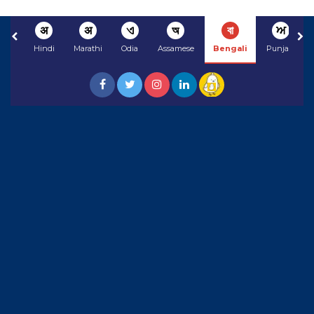
अ
अ
ଏ
অ
বা
ਅ
Hindi
Marathi
Odia
Assamese
Bengali
Punjabi