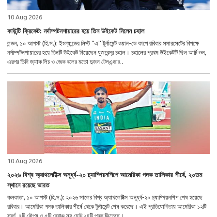
10 Aug 2026
কাউন্টি ক্রিকেট: নর্দাম্পটনশায়ারের হয়ে তিন উইকেট নিলেন চহাল
লন্ডন, ১০ আগস্ট (হি.স.): ইংল্যান্ডের লিস্ট ''এ'' টুর্নামেন্ট ওয়ান-ডে কাপে রবিবার সমারসেটের বিপক্ষে
নর্দাম্পটনশায়ারের হয়ে তিনটি উইকেট নিয়েছেন যুজবেন্দ্র চহাল। চহালের প্রথম উইকেটটি ছিল আর্চি ভন,
এরপর তিনি জ্যাক লিচ ও জেক বলের মতো দুজন টেলএন্ডার..
10 Aug 2026
২০২৬ বিশ্ব অ্যাথলেটিক্স অনূর্ধ্ব-২০ চ্যাম্পিয়নশিপে আমেরিকা পদক তালিকার শীর্ষে, ২০তম
স্থানে রয়েছে ভারত
কলকাতা, ১০ আগস্ট (হি.স.): ২০২৬ সালের বিশ্ব অ্যাথলেটিক্স অনূর্ধ্ব-২০ চ্যাম্পিয়নশিপ শেষ হয়েছে
রবিবার। আমেরিকা পদক তালিকার শীর্ষে থেকে টুর্নামেন্ট শেষ করেছে। এই প্রতিযোগিতায় আমেরিকা ১২টি
স্বর্ণ, ৭টি রৌপ্য ও ৫টি ব্রোঞ্জ সহ মোট ২৪টি পদক জিতেছে। ..