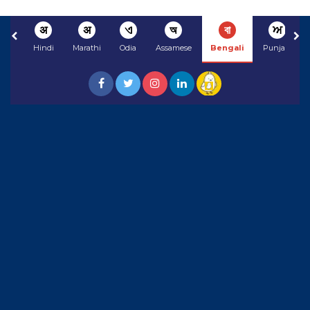
अ
अ
ଏ
অ
বা
ਅ
Hindi
Marathi
Odia
Assamese
Bengali
Punjabi