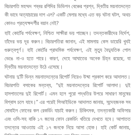
বিচারপতি মহম্মদ শব্বর রশিদির ডিভিশন বেঞ্চের প্রশ্ন, দ্বিতীয় ময়নাতদন্তে
কী ভাবে অত্যাচারের দাগ এল? একটি মেলার মধ্যে এত বড় ঘটনা ঘটল, অথচ
কোনও প্রত্যক্ষদর্শীর বয়ান নেই?
হাই কোর্টের পর্যবেক্ষণ, নিশ্চিত সাক্ষীরা ভয় পাচ্ছেন। তদন্তকারীদের নির্দেশ,
তাঁদের ভয় দূর করুন। বিচারপতিরা জানান, এই মামলায় কেস ডায়েরি খুবই
গুরুত্বপূর্ণ। হাই কোর্টের প্রাথমিক পর্যবেক্ষণ, এই মৃত্যু বৈদ্যুতিক পোল
ভেঙে না-ও হতে পারে। কারণ, দেহে আঘাতের অনেক চিহ্ন রয়েছে, যা
দ্বিতীয় ময়নাতদন্তে উঠে এসেছে।
ঘটনায় দু’টি ভিন্ন ময়নাতদন্তের রিপোর্ট নিয়েও উষ্মা প্রকাশ করে আদালত।
বিচারপতি বসাকের মন্তব্য, ‘‘দুই ময়নাতদন্তের রিপোর্ট আলাদা। দুই
হাসপাতলের দুই রিপোর্ট। এমন হলে পুরো পদ্ধতির উপরে সাধারণ মানুষের
বিশ্বাস চলে যাবে।’’ এর পরেই সিআইডিকে আদালত জানায়, সন্দেহজনক সব
মোবাইল ফোনের কল রেকর্ডিং যাচাই করুন। চিকিৎসক, তদন্তকারী অফিসার
এবং ওসি-সহ বাকি ১৭ জনের ফোন রেকর্ডিং খতিয়ে দেখতে হবে। আপাতত
তদন্তের আওতায় এই ১৭ জনকে নিয়ে আসা হোক। হাই কোর্ট জানায়,