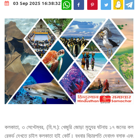
WhatsApp
03 Sep 2025 16:38:32
কলকাতা, ৩ সেপ্টেম্বর, (হি.স.): খেজুরি জোড়া মৃত্যুর ঘটনায় ১৭ জনের কল
রেকর্ড দেখতে চাইল কলকাতা হাই কোর্ট। বুধবার বিচারপতি দেবাংশু বসাক এবং