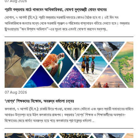
07 Aug 2026
প্রতি শুক্রবার মাঠে থাকবেন আধিকারিকরা, ঘোষণা মুখ্যমন্ত্রী মোহন যাদবের
ভোপাল, ৭ আগস্ট (হি.স.): প্রতি শুক্রবার সরকারি দফতরে কোনও বৈঠক হবে না। ওই দিন সব
আধিকারিককে জনতার মধ্যে থেকে সরকারি প্রকল্প ও পরিষেবার বাস্তবায়ন খতিয়ে দেখতে হবে। শুক্রবার
ছিন্দওয়াড়ায় ''জন বিশ্বাস অভিযান''-এর সূচনা করে এমনই ঘোষণা করলেন মধ্যপ্র..
07 Aug 2026
'যোগ্য' শিক্ষকদের বিক্ষোভ, অবরুদ্ধ ধর্মতলা চত্বর
কলকাতা, ৭ আগস্ট (হি.স.): চাকরি ফিরে পাওয়া, বকেয়া বেতন মেটানো এবং দ্রুত স্থায়ী সমাধানের দাবিতে
আবারও উত্তপ্ত হয়ে উঠল কলকাতার রাজপথ। শুক্রবার ‘যোগ্য’ শিক্ষক ও শিক্ষাকর্মীদের অবস্থান-
বিক্ষোভের জেরে কার্যত অবরুদ্ধ হয়ে পড়ে কলকাতার প্রাণকেন্দ্র ধর্মতলা ..