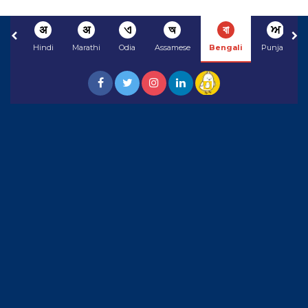
अ
अ
ଏ
অ
বা
ਅ
Hindi
Marathi
Odia
Assamese
Bengali
Punjabi