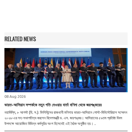
RELATED NEWS
08 Aug 2026
ভারত-আসিয়ান সম্পর্ককে নতুন গতি দেওয়ার বার্তা মণিলা থেকে জয়শঙ্করের
নয়াদিল্লি, ৮ আগস্ট (হি. স.): ফিলিপিন্সের রাজধানী মণিলায় ভারত-আসিয়ান পোস্ট-মিনিস্টেরিয়াল সম্মেলন
২০২৬-এর সহ-সভাপতিত্ব করলেন বিদেশমন্ত্রী ড. এস. জয়শঙ্কর। আসিয়ানের ৫৯তম প্রতিষ্ঠা দিবস
উপলক্ষে আয়োজিত বিভিন্ন কর্মসূচির অংশ হিসেবেই এই বৈঠক অনুষ্ঠিত হয়। ..