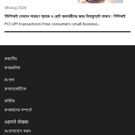
08 Aug 2026
ইউপিআই লেনদেন সাধারণ গ্রাহক ও ছোট ব্যবসায়ীদের জন্য বিনামূল্যেই থাকবে : পিসিআই
PCI-UPI-transactions-Free-consumers-small-business..
জাতীয়
আঞ্চলিক
খেলা
আন্তর্জাতিক
বিবিধ
আমাদের সম্পর্কে
हमारे लेखक
যোগাযোগ করুন