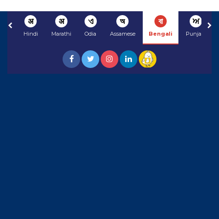
अ
अ
ଏ
অ
বা
ਅ
Hindi
Marathi
Odia
Assamese
Bengali
Punjabi