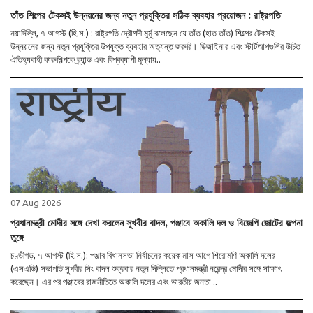
তাঁত শিল্পের টেকসই উন্নয়নের জন্য নতুন প্রযুক্তির সঠিক ব্যবহার প্রয়োজন : রাষ্ট্রপতি
নয়াদিল্লি, ৭ আগস্ট (হি.স.) : রাষ্ট্রপতি দ্রৌপদী মুর্মু বলেছেন যে তাঁত (হাত তাঁত) শিল্পের টেকসই
উন্নয়নের জন্য নতুন প্রযুক্তির উপযুক্ত ব্যবহার অত্যন্ত জরুরি। ডিজাইনার এবং স্টার্টআপগুলির উচিত
ঐতিহ্যবাহী কারুশিল্পকে ব্র্যান্ড এবং বিশ্বব্যাপী মূল্যায়..
07 Aug 2026
প্রধানমন্ত্রী মোদীর সঙ্গে দেখা করলেন সুখবীর বাদল, পঞ্জাবে অকালি দল ও বিজেপি জোটের জল্পনা
তুঙ্গে
চণ্ডীগড়, ৭ আগস্ট (হি.স.): পঞ্জাব বিধানসভা নির্বাচনের কয়েক মাস আগে শিরোমণি অকালি দলের
(এসএডি) সভাপতি সুখবীর সিং বাদল শুক্রবার নতুন দিল্লিতে প্রধানমন্ত্রী নরেন্দ্র মোদীর সঙ্গে সাক্ষাৎ
করেছেন। এর পর পঞ্জাবের রাজনীতিতে অকালি দলের এবং ভারতীয় জনতা ..