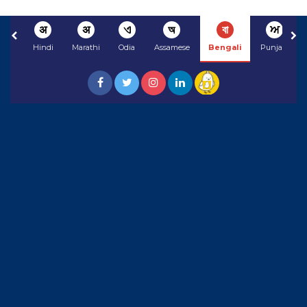
अ
अ
ଏ
অ
বা
ਅ
Hindi
Marathi
Odia
Assamese
Bengali
Punjabi