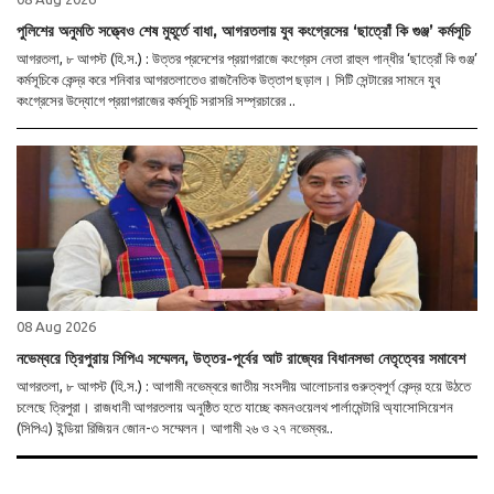
পুলিশের অনুমতি সত্ত্বেও শেষ মুহূর্তে বাধা, আগরতলায় যুব কংগ্রেসের ‘ছাত্রোঁ কি গুঞ্জ’ কর্মসূচি
আগরতলা, ৮ আগস্ট (হি.স.) : উত্তর প্রদেশের প্রয়াগরাজে কংগ্রেস নেতা রাহুল গান্ধীর ‘ছাত্রোঁ কি গুঞ্জ’
কর্মসূচিকে কেন্দ্র করে শনিবার আগরতলাতেও রাজনৈতিক উত্তাপ ছড়াল। সিটি সেন্টারের সামনে যুব
কংগ্রেসের উদ্যোগে প্রয়াগরাজের কর্মসূচি সরাসরি সম্প্রচারের ..
08 Aug 2026
নভেম্বরে ত্রিপুরায় সিপিএ সম্মেলন, উত্তর-পূর্বের আট রাজ্যের বিধানসভা নেতৃত্বের সমাবেশ
আগরতলা, ৮ আগস্ট (হি.স.) : আগামী নভেম্বরে জাতীয় সংসদীয় আলোচনার গুরুত্বপূর্ণ কেন্দ্র হয়ে উঠতে
চলেছে ত্রিপুরা। রাজধানী আগরতলায় অনুষ্ঠিত হতে যাচ্ছে কমনওয়েলথ পার্লামেন্টারি অ্যাসোসিয়েশন
(সিপিএ) ইন্ডিয়া রিজিয়ন জোন-৩ সম্মেলন। আগামী ২৬ ও ২৭ নভেম্বর..