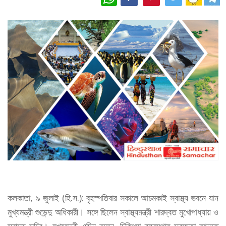
কলকাতা, ৯ জুলাই (হি.স.): বৃহস্পতিবার সকালে আচমকাই স্বাস্থ্য ভবনে যান
মুখ্যমন্ত্রী শুভেন্দু অধিকারী। সঙ্গে ছিলেন স্বাস্থ্যমন্ত্রী শারদ্বত মুখোপাধ্যায় ও