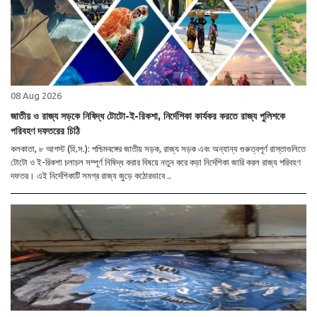
08 Aug 2026
জাতীয় ও রাজ্য সড়কে নিষিদ্ধ টোটো-ই-রিকশা, নির্দেশিকা কার্যকর করতে রাজ্য পুলিশকে
পরিবহণ দফতরের চিঠি
কলকাতা, ৮ আগস্ট (হি.স.): পশ্চিমবঙ্গের জাতীয় সড়ক, রাজ্য সড়ক এবং অন্যান্য গুরুত্বপূর্ণ রাস্তাগুলিতে
টোটো ও ই-রিকশা চলাচল সম্পূর্ণ নিষিদ্ধ করার বিষয়ে নতুন করে কড়া নির্দেশিকা জারি করল রাজ্য পরিবহণ
দফতর। এই নির্দেশিকাটি সমগ্র রাজ্য জুড়ে কঠোরভাবে ..