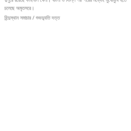
চলেছে অমৃতসরে।
হিন্দুস্থান সমাচার / শুভদ্যুতি দত্ত