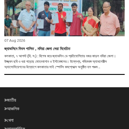
07 Aug 2026
জ্যাভলিনে দিবস পালিত , নদিয়া জেলা সেরা বিবেচিত
কলকাতা, ৭ আগস্ট (হি. স.) : বিশেষ করে জ্যাভলিন ডে প্রতিযোগিতায় নজর কাড়ল নদিয়া জেলা।
উজ্জ্বল ছবি ও ধরা পড়েছে মোহনবাগান ও ইস্টবেঙ্গলের। উল্লেখ্য, পশ্চিমবঙ্গ অ্যাথলেটিক্স
অ্যাসোসিয়েশনের উদ্যোগে কলকাতার সাই স্পোর্টস কমপ্লেক্সে অনুষ্ঠিত হল পঞ্চম ..
জাতীয়
আঞ্চলিক
খেলা
আন্তর্জাতিক