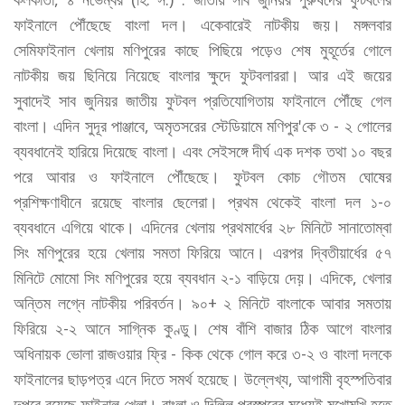
ফাইনালে পৌঁছেছে বাংলা দল। একেবারেই নাটকীয় জয়। মঙ্গলবার
সেমিফাইনাল খেলায় মণিপুরের কাছে পিছিয়ে পড়েও শেষ মুহূর্তের গোলে
নাটকীয় জয় ছিনিয়ে নিয়েছে বাংলার ক্ষুদে ফুটবলাররা। আর এই জয়ের
সুবাদেই সাব জুনিয়র জাতীয় ফুটবল প্রতিযোগিতায় ফাইনালে পৌঁছে গেল
বাংলা। এদিন সুদূর পাঞ্জাবে, অমৃতসরের স্টেডিয়ামে মণিপুর'কে ৩ - ২ গোলের
ব্যবধানেই হারিয়ে দিয়েছে বাংলা। এবং সেইসঙ্গে দীর্ঘ এক দশক তথা ১০ বছর
পরে আবার ও ফাইনালে পৌঁছেছে। ফুটবল কোচ গৌতম ঘোষের
প্রশিক্ষণাধীনে রয়েছে বাংলার ছেলেরা। প্রথম থেকেই বাংলা দল ১-০
ব্যবধানে এগিয়ে থাকে। এদিনের খেলায় প্রথমার্ধের ২৮ মিনিটে সানাতোম্বা
সিং মণিপুরের হয়ে খেলায় সমতা ফিরিয়ে আনে। এরপর দ্বিতীয়ার্ধের ৫৭
মিনিটে মোমো সিং মণিপুরের হয়ে ব্যবধান ২-১ বাড়িয়ে দেয়়। এদিকে, খেলার
অন্তিম লগ্নে নাটকীয় পরিবর্তন। ৯০+ ২ মিনিটে বাংলাকে আবার সমতায়
ফিরিয়ে ২-২ আনে সাগ্নিক কুণ্ডু। শেষ বাঁশি বাজার ঠিক আগে বাংলার
অধিনায়ক ভোলা রাজওয়ার ফ্রি - কিক থেকে গোল করে ৩-২ ও বাংলা দলকে
ফাইনালের ছাড়পত্র এনে দিতে সমর্থ হয়েছে। উল্লেখ্য, আগামী বৃহস্পতিবার
দুপুরে রয়েছে ফাইনাল খেলা। বাংলা ও দিল্লি পরস্পরের মধ্যেই মুখোমুখি হতে