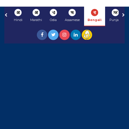
अ
अ
ଏ
অ
বা
ਅ
Hindi
Marathi
Odia
Assamese
Bengali
Punjabi