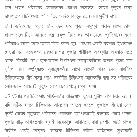
ঢলে পড়েন পরিবারের লোকজনের চোখের সামনেই৷ মেয়ের মৃত্যুর জন্য
হাসপাতালে চিকিৎসায় গাফিলতির অভিযোগ তুলেছেন বাবা সুদীপ দাস৷
তিনি জানিয়েছে, প্রায় তিন বছর ধরে পূজা অসুস্থ৷ প্রতি মাসে তাকে
হাসপাতালে নিয়ে আসতে হয়৷ রক্ত দিতে হয় তার দেহে৷ প্রতিবারের মতো
শনিবারও তাকে হাসপাতালে নিয়ে আসা হয়৷ প্রথমে একটি ব্যাথার ইঞ্জেকশন
দেওয়া হয়৷ ইঞ্জেকশন দেওয়ার পর পূজার শারীরিক অবস্থার অবনতি হতে
থাকে৷ বিষয়টি দেখে হাসপাতালে উপস্থিত স্বাস্থ্যকর্মীদের জনান পূজার বাবা
সুদীপ দাস৷ কর্তব্যরত স্বাস্থ্যকর্মীরা সাথে সাথেই খবর দেন সার্জারির
চিকিৎসককে৷ দীর্ঘ সময় পরও সার্জারির চিকিৎসক আসেননি৷ বাবা সহ পরিবারের
লোকজনের সামনেই মৃত্যুর কোলে ঢলে পড়েন পূজা দাস৷
এই ঘটনার পর চিকিৎসায় গাফিলতির অভিযোগ তুলেন সুদীপ দাস৷ তিনি বলেন,
যদি সঠিক সময়ে চিকিৎসক আসতেন তাহলে হয়তো পূজাকে বাঁচানো যেত৷
যুবতী মেয়ের মৃত্যুতে পরিবারের লোকজন হাসপাতালেই কান্নায় ভেঙ্গে পড়েন৷
পূজার বাড়ি আগরতলায় স্বামী বিবেকানন্দ আবাসনে৷ বাবা পেশায় অটো চালক৷
দীর্ঘদিন ধরেই অসুস্থ মেয়েকে চিকিৎসা করিয়ে যাচ্ছিলেন৷ মুখ্যমন্ত্রী