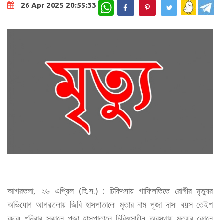
WhatsApp
26 Apr 2025 20:55:33
আগরতলা, ২৬ এপ্রিল (হি.স.) : চিকিৎসায় গাফিলতিতে রোগীর মৃত্যুর
অভিযোগ আগরতলায় জিবি হাসপাতালে৷ মৃতার নাম পূজা দাস৷ বয়স তেইশ
বছর৷ শনিবার সকালে পূজা হাসপাতালে চিকিৎসাধীন অবস্থায় মৃত্যুর কোলে