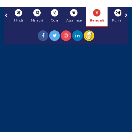
अ
अ
ଏ
অ
বা
ਅ
Hindi
Marathi
Odia
Assamese
Bengali
Punjabi