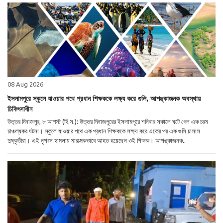
08 Aug 2026
ইসলামপুরে স্কুলে যাওয়ার পথে প্রধান শিক্ষককে লক্ষ্য করে গুলি, আশঙ্কাজনক অবস্থায়
চিকিৎসাধীন
উত্তর দিনাজপুর, ৮ আগস্ট (হি.স.): উত্তর দিনাজপুরের ইসলামপুরে শনিবার সকালে ঘটে গেল এক চরম
চাঞ্চল্যকর ঘটনা। স্কুলে যাওয়ার পথে এক প্রধান শিক্ষককে লক্ষ্য করে একের পর এক গুলি চালাল
দুষ্কৃতীরা। এই নৃশংস হামলায় মারাত্মকভাবে আহত হয়েছেন ওই শিক্ষক। আশঙ্কাজনক..