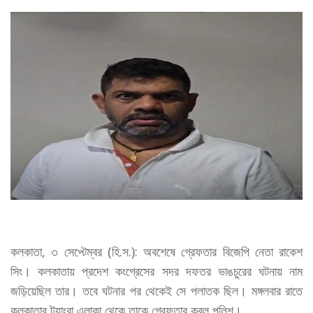
কলকাতা, ৩ সেপ্টেম্বর (হি.স.): অবশেষে গ্রেফতার বিজেপি নেতা রাকেশ
সিং। কলকাতায় প্রদেশ কংগ্রেসের সদর দফতর ভাঙচুরের ঘটনায় নাম
জড়িয়েছিল তার। তবে ঘটনার পর থেকেই সে পলাতক ছিল। মঙ্গলবার রাতে
কলকাতার ট্যাংরা এলাকা থেকে তাকে গ্রেফতার করল পুলিশ।