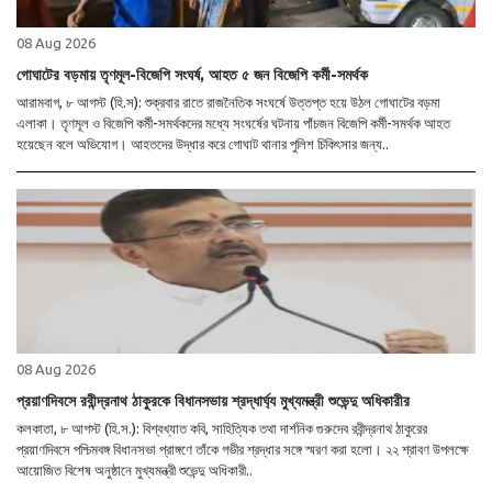
08 Aug 2026
গোঘাটের বড়মায় তৃণমূল-বিজেপি সংঘর্ষ, আহত ৫ জন বিজেপি কর্মী-সমর্থক
আরামবাগ, ৮ আগস্ট (হি.স): শুক্রবার রাতে রাজনৈতিক সংঘর্ষে উত্তপ্ত হয়ে উঠল গোঘাটের বড়মা
এলাকা। তৃণমূল ও বিজেপি কর্মী-সমর্থকদের মধ্যে সংঘর্ষের ঘটনায় পাঁচজন বিজেপি কর্মী-সমর্থক আহত
হয়েছেন বলে অভিযোগ। আহতদের উদ্ধার করে গোঘাট থানার পুলিশ চিকিৎসার জন্য..
08 Aug 2026
প্রয়াণদিবসে রবীন্দ্রনাথ ঠাকুরকে বিধানসভায় শ্রদ্ধার্ঘ্য মুখ্যমন্ত্রী শুভেন্দু অধিকারীর
কলকাতা, ৮ আগস্ট (হি.স.): বিশ্বখ্যাত কবি, সাহিত্যিক তথা দার্শনিক গুরুদেব রবীন্দ্রনাথ ঠাকুরের
প্রয়াণদিবসে পশ্চিমবঙ্গ বিধানসভা প্রাঙ্গণে তাঁকে গভীর শ্রদ্ধার সঙ্গে স্মরণ করা হলো। ২২ শ্রাবণ উপলক্ষে
আয়োজিত বিশেষ অনুষ্ঠানে মুখ্যমন্ত্রী শুভেন্দু অধিকারী..