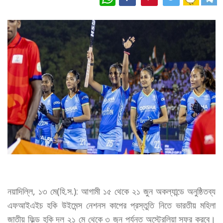
নয়াদিল্লি, ১৩ মে(হি.স.): আগামী ১৫ থেকে ২১ জুন অকল্যান্ডে অনুষ্ঠিতব্য
এফআইএইচ হকি উইমেন্স নেশনস কাপের প্রস্তুতি নিতে ভারতীয় মহিলা
জাতীয় ফিল্ড হকি দল ২১ মে থেকে ৩ জুন পর্যন্ত অস্ট্রেলিয়া সফর করবে।