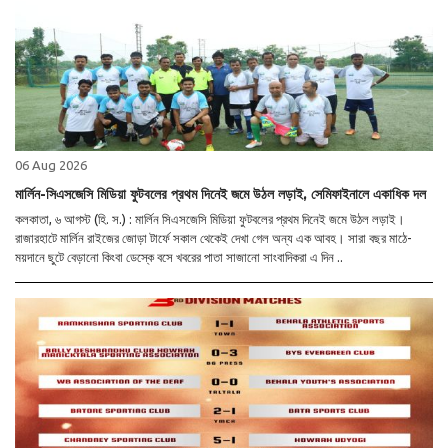
06 Aug 2026
মার্লিন-সিএসজেসি মিডিয়া ফুটবলের প্রথম দিনেই জমে উঠল লড়াই, সেমিফাইনালে একাধিক দল
কলকাতা, ৬ আগস্ট (হি. স.) : মার্লিন সিএসজেসি মিডিয়া ফুটবলের প্রথম দিনেই জমে উঠল লড়াই।
রাজারহাটে মার্লিন রাইজের জোড়া টার্ফে সকাল থেকেই দেখা গেল অন্য এক আবহ। সারা বছর মাঠে-
ময়দানে ছুটে বেড়ানো কিংবা ডেস্কে বসে খবরের পাতা সাজানো সাংবাদিকরা এ দিন ..