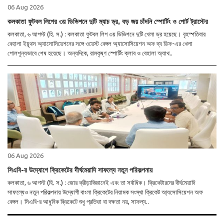
06 Aug 2026
কলকাতা ফুটবল লিগের ৩য় ডিভিশনে দুটি ম্যাচ ড্র, বড় জয় চাঁদনি স্পোর্টিং ও পোর্ট ট্রাস্টের
কলকাতা, ৬ আগস্ট (হি. স.) : কলকাতা ফুটবল লিগ ৩য় ডিভিশনে দুটি খেলা ড্র হয়েছে। বৃহস্পতিবার
বেহালা ইয়ূথস অ্যাসোসিয়েশনের সঙ্গে ওয়েস্ট বেঙ্গল অ্যাসোসিয়েশন অফ দ্য ডিফ-এর খেলা
গোলশূন্যভাবে শেষ হয়েছে। অন্যদিকে, রামকৃষ্ণ স্পোর্টিং ক্লাব ও বেহালা অ্যাথ..
06 Aug 2026
সিএবি-র উদ্যোগে ক্রিকেটের দীর্ঘমেয়াদি সাফল্যে নতুন পরিকল্পনায়
কলকাতা, ৬ আগস্ট (হি. স.) : জোর ক্রীড়াবিজ্ঞানেই এবং তা সর্বাধিক। ক্রিকেটারদের দীর্ঘমেয়াদি
সাফল্যেও নতুন পরিকল্পনায় উদ্যোগী বাংলা ক্রিকেটের নিয়ামক সংস্থা ক্রিকেট আ্যসোসিয়েশন অফ
বেঙ্গল। সিএবি-র আধুনিক ক্রিকেটে শুধু প্রতিভা বা দক্ষতা নয়, সাফল্য..