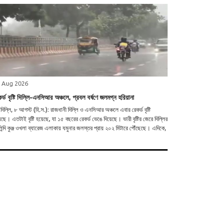
 Aug 2026
র্ড বৃষ্টি দিল্লি-এনসিআর অঞ্চলে, প্রবল বর্ষণে জলমগ্ন হরিয়ানা
দিল্লি, ৮ আগস্ট (হি.স.): রাজধানী দিল্লি ও এনসিআর অঞ্চলে এবার রেকর্ড বৃষ্টি
ছে। এতটাই বৃষ্টি হয়েছে, যা ১৫ বছরের রেকর্ড ভেঙে দিয়েছে। ভারী বৃষ্টির জেরে দিল্লির
িন্দি কুঞ্জ ওখলা ব্যারেজ এলাকায় যমুনার জলস্তর প্রায় ২০২ মিটারে পৌঁছেছে। এদিকে,