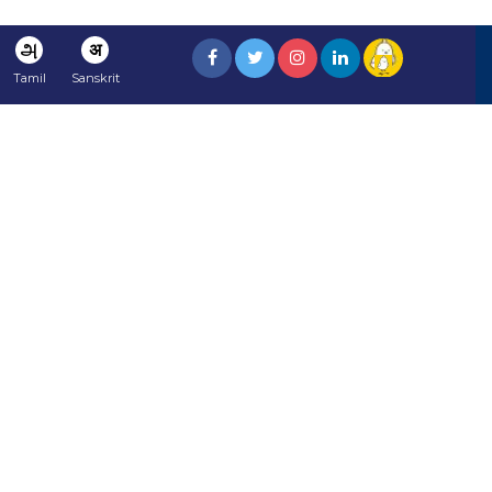
அ
अ
Tamil
Sanskrit