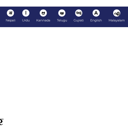
अ
ا
ಆ
ఆ
આ
A
എ
Nepali
Urdu
Kannada
Telugu
Gujrati
English
Malayalam