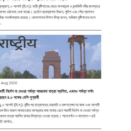
্রপ্রয়াগ, ৮ আগস্ট (হি.স.): ভারী বৃষ্টিপাতের জেরে অলকানন্দা ও মন্দাকিনী নদীর জলস্তরে
মাগত ওঠানামা দেখা যাচ্ছে। দুর্যোগ ব্যবস্থাপনা বিভাগ, পুলিশ এবং পৌর প্রশাসন
বোচ্চ সতর্কাবস্থায় রয়েছে। জেলাশাসক বিশাল মিশ্র বলেন, অবিরাম বৃষ্টিপাতের ফলে
..
 Aug 2026
র্তী নির্দেশ না দেওয়া পর্যন্ত অমরনাথ যাত্রা স্থগিত, এখনও পর্যন্ত দর্শন
ছেন ৪.৮ লক্ষের বেশি পুণ্যার্থী
মু, ৮ আগস্ট (হি.স.): বৃষ্টির পর যাত্রাপথের মেরামতি ও রক্ষণাবেক্ষণের কাজ এবং আগামী
ক দিনে খারাপ আবহাওয়ার আশঙ্কার কথা মাথায় রেখে পরবর্তী নির্দেশ না দেওয়া পর্যন্ত
রনাথ যাত্রা স্থগিত রাখার সিদ্ধান্ত নেওয়া হয়েছে। পাহেলগাঁও ও বালতাল—দুই
েই আপাত..