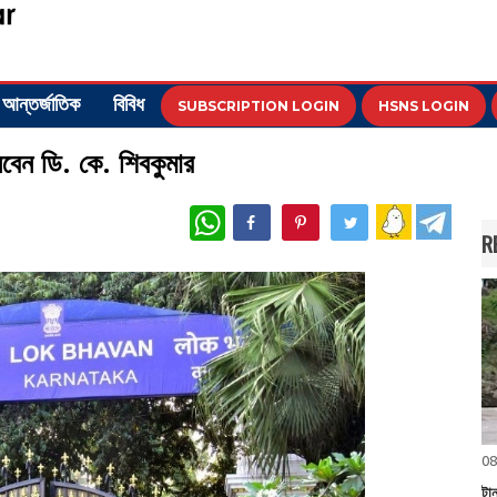
আন্তর্জাতিক
বিবিধ
SUBSCRIPTION LOGIN
HSNS LOGIN
নেবেন ডি. কে. শিবকুমার
WhatsApp
R
08
টান