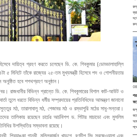
রুদ
ক্র
সর্
রুদ
্রী হিসেবে দায়িত্ব গ্রহণ করতে চলেছেন ডি. কে. শিবকুমার (ডোড্ডালাহাল্লি
টা ৫ মিনিটে তাঁকে রাজ্যের ২৫-তম মুখ্যমন্ত্রী হিসেবে পদ ও গোপনীয়তার
 অনুষ্ঠিত হবে শপথগ্রহণ অনুষ্ঠান।
08
র। রাজধানীর বিভিন্ন প্রান্তে ডি. কে. শিবকুমারের বিশাল কাট-আউট ও
পরব
বার্তা তুলে ধরতে বিভিন্ন ধর্মীয় সম্প্রদায়ের প্রতিনিধিদের আমন্ত্রণ জানানো
করে
সুত্তুর মঠ, তারালাবালু মঠ, পেজাবর মঠ ও রম্ভাপুরি মঠের সাধু-সন্তরা।
জম্
িতদের তালিকায় রয়েছেন চার্চের আর্চবিশপ ড. পিটার মাচাডো এবং মুসলিম
কয়ে
অম
্রতিনিধির উপস্থিতির সম্ভাবনা রয়েছে।
পথ
্ধী, প্রিয়াঙ্কা গান্ধী, মল্লিকার্জুন খাড়গে, রণদীপ সিং সুরজেওয়ালা এবং