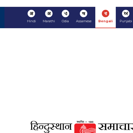
अ
अ
ଏ
অ
বা
ਅ
Hindi
Marathi
Odia
Assamese
Bengali
Punjabi