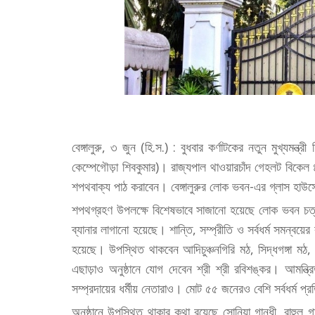
বেঙ্গালুরু, ৩ জুন (হি.স.) : বুধবার কর্ণাটকের নতুন মুখ্যমন্ত
কেম্পেগৌড়া শিবকুমার)। রাজ্যপাল থাওয়ারচাঁদ গেহলট বিকেল ৪
শপথবাক্য পাঠ করাবেন। বেঙ্গালুরুর লোক ভবন-এর গ্লাস হাউসে
শপথগ্রহণ উপলক্ষে বিশেষভাবে সাজানো হয়েছে লোক ভবন চত্ব
ব্যানার লাগানো হয়েছে। শান্তি, সম্প্রীতি ও সর্বধর্ম সমন্বয়ের 
হয়েছে। উপস্থিত থাকবেন আদিচুঞ্চনগিরি মঠ, সিদ্ধগঙ্গা মঠ, 
এছাড়াও অনুষ্ঠানে যোগ দেবেন শ্রী শ্রী রবিশঙ্কর। আমন্ত্র
সম্প্রদায়ের ধর্মীয় নেতারাও। মোট ৫৫ জনেরও বেশি সর্বধর্ম প
অনুষ্ঠানে উপস্থিত থাকার কথা রয়েছে সোনিয়া গান্ধী, রাহুল গান