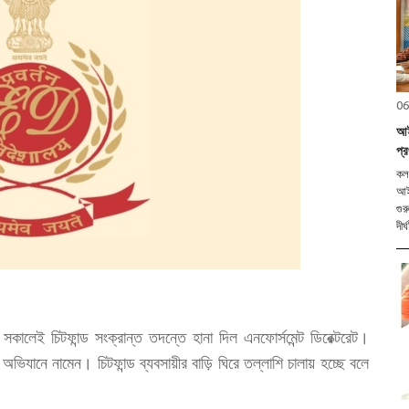
06
আই
প্
কলক
আইস
গুর
দীর
র সকালেই চিটফান্ড সংক্রান্ত তদন্তে হানা দিল এনফোর্সমেন্ট ডিরেক্টরেট।
়ে অভিযানে নামেন। চিটফান্ড ব্যবসায়ীর বাড়ি ঘিরে তল্লাশি চালায় হচ্ছে বলে