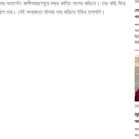
06
 অন্তর্গত কালীনারায়ণপুরে শুভ্র কান্তি নাগের বাড়িতে। তার বাড়ি ঘিরে
তোল
 ছিল তার। সেই সংক্রান্ত ঘটনায় তার বাড়িতে ইডির তল্লাশি।
পা
কলক
আসা
সিন
ভিড
06
সি
আব
কলক
কংগ