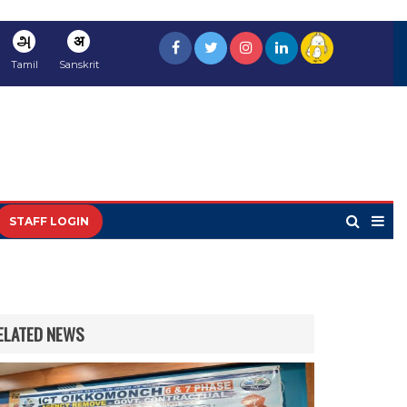
அ
अ
Tamil
Sanskrit
STAFF LOGIN
ELATED NEWS