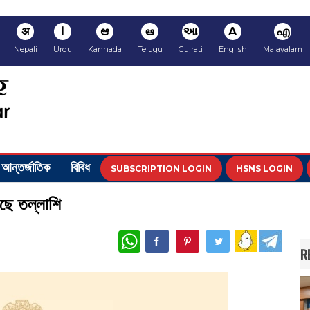
अ
ا
ಆ
ఆ
આ
A
എ
Nepali
Urdu
Kannada
Telugu
Gujrati
English
Malayalam
আন্তর্জাতিক
বিবিধ
SUBSCRIPTION LOGIN
HSNS LOGIN
লছে তল্লাশি
WhatsApp
R