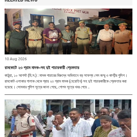
10 Aug 2026
রামকোটে ২৩ গ্রাম মাদক–সহ দুই পাচারকারী গ্রেফতার
কাঠুয়া, ১০ আগস্ট (হি.স.) : মাদক পাচারের বিরুদ্ধে অভিযানে বড় সাফল্য পেল জম্মু ও কাশ্মীর পুলিশ।
রামকোট এলাকার গালাক থেকে প্রায় ২৩ গ্রাম মাদক (হেরোইন) সহ দুই পাচারকারীকে গ্রেফতার করা
হয়েছে। সোমবার পুলিশ সূত্রে জানা গেছে, গোপন সূত্রে খবর পেয়ে ..