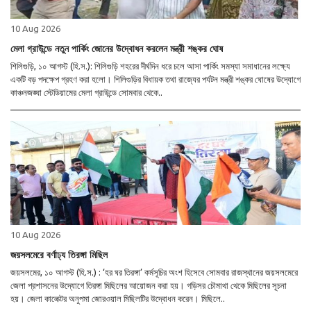
10 Aug 2026
মেলা গ্রাউন্ডে নতুন পার্কিং জোনের উদ্বোধন করলেন মন্ত্রী শঙ্কর ঘোষ
শিলিগুড়ি, ১০ আগস্ট (হি.স.): শিলিগুড়ি শহরের দীর্ঘদিন ধরে চলে আসা পার্কিং সমস্যা সমাধানের লক্ষ্যে
একটি বড় পদক্ষেপ গ্রহণ করা হলো। শিলিগুড়ির বিধায়ক তথা রাজ্যের পর্যটন মন্ত্রী শঙ্কর ঘোষের উদ্যোগে
কাঞ্চনজঙ্ঘা স্টেডিয়ামের মেলা গ্রাউন্ডে সোমবার থেকে..
10 Aug 2026
জয়সলমেরে বর্ণাঢ্য তিরঙ্গা মিছিল
জয়সলমের, ১০ আগস্ট (হি.স.) : ‘হর ঘর তিরঙ্গা’ কর্মসূচির অংশ হিসেবে সোমবার রাজস্থানের জয়সলমেরে
জেলা প্রশাসনের উদ্যোগে তিরঙ্গা মিছিলের আয়োজন করা হয়। গড়িসর চৌমাথা থেকে মিছিলের সূচনা
হয়। জেলা কালেক্টর অনুপমা জোরওয়াল মিছিলটির উদ্বোধন করেন। মিছিলে..