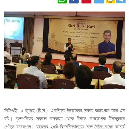
শিলিগুড়ি, ৯ জুলাই (হি.স.): একদিনের উত্তরবঙ্গ সফরে রাজ্যপাল আর এন
রবি। বৃহস্পতিবার সকালে কলকাতা থেকে বিমানে বাগডোগরা বিমানবন্দরে
পৌঁছন রাজ্যপাল। রাজ্যের ২০টি বিশ্ববিদ্যালয়ের সঙ্গে বৈঠক করেন আচার্য